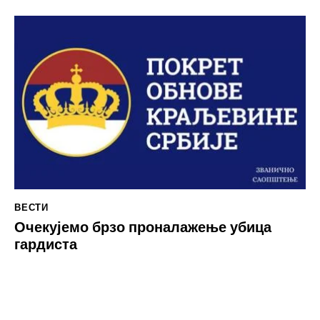
ВЕСТИ
Очекујемо брзо проналажење убица
гардиста