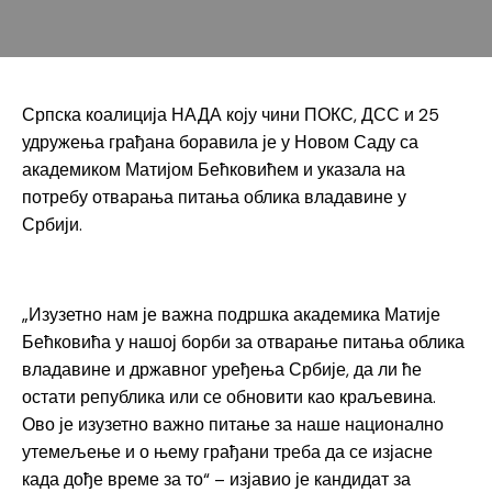
Српска коалиција НАДА коју чини ПОКС, ДСС и 25
удружења грађана боравила је у Новом Саду са
академиком Матијом Бећковићем и указала на
потребу отварања питања облика владавине у
Србији.
„Изузетно нам је важна подршка академика Матије
Бећковића у нашој борби за отварање питања облика
владавине и државног уређења Србије, да ли ће
остати република или се обновити као краљевина.
Ово је изузетно важно питање за наше национално
утемељење и о њему грађани треба да се изјасне
када дође време за то“ – изјавио је кандидат за