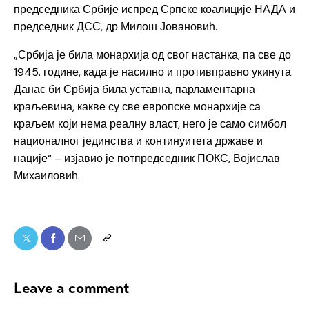
председника Србије испред Српске коалиције НАДА и
председник ДСС, др Милош Јовановић.
„Србија је била монархија од свог настанка, па све до
1945. године, када је насилно и противправно укинута.
Данас би Србија била уставна, парламентарна
краљевина, какве су све европске монархије са
краљем који нема реалну власт, него је само симбол
националног јединства и континуитета државе и
нације“ – изјавио је потпредседник ПОКС, Војислав
Михаиловић.
Leave a comment