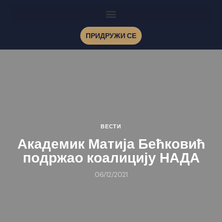
ПРИДРУЖИ СЕ
ВЕСТИ
Академик Матија Бећковић
подржао коалицију НАДА
06/12/2021