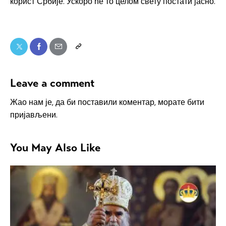
корист Србије. Ускоро ће то целом свету постати јасно.
Leave a comment
Жао нам је, да би поставили коментар, морате
бити
пријављени
.
You May Also Like