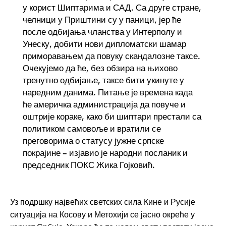
у корист Шиптарима и САД. Са друге стране,
челници у Приштини су у паници, јер ће
после одбијања чланства у Интерполу и
Унеску, добити нови дипломатски шамар
приморавањем да повуку скандалозне таксе.
Очекујемо да ће, без обзира на њихово
тренутно одбијање, таксе бити укинуте у
наредним данима. Питање је времена када
ће америчка администрација да повуче и
оштрије кораке, како би шиптари престали са
политиком самовоље и вратили се
преговорима о статусу јужне српске
покрајине – изјавио је народни посланик и
председник ПОКС Жика Гојковић.
Уз подршку највећих светских сила Кине и Русије
ситуација на Косову и Метохији се јасно окреће у