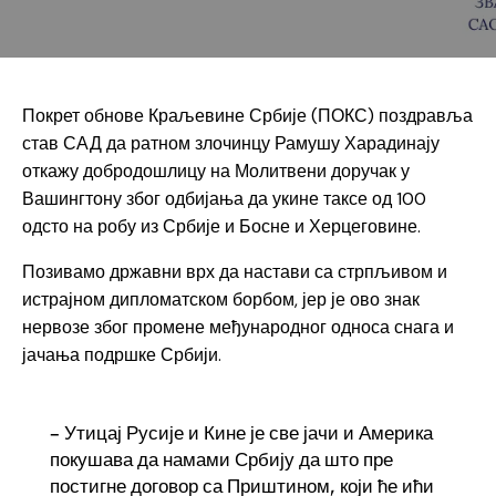
Покрет обнове Краљевине Србије (ПОКС) поздравља
став САД да ратном злочинцу Рамушу Харадинају
откажу добродошлицу на Молитвени доручак у
Вашингтону због одбијања да укине таксе од 100
одсто на робу из Србије и Босне и Херцеговине.
Позивамо државни врх да настави са стрпљивом и
истрајном дипломатском борбом, јер је ово знак
нервозе због промене међународног односа снага и
јачања подршке Србији.
– Утицај Русије и Кине је све јачи и Америка
покушава да намами Србију да што пре
постигне договор са Приштином, који ће ићи