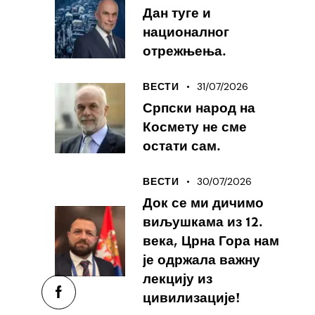
Дан туге и
националног
отрежњења.
31/07/2026
ВЕСТИ
Српски народ на
Космету не сме
остати сам.
30/07/2026
ВЕСТИ
Док се ми дичимо
виљушкама из 12.
века, Црна Гора нам
је одржала важну
лекцију из
цивилизације!