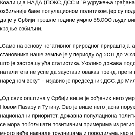
Коалиција НАДА (ПОКС, ДСС и 19 удружења грађана)
озбиљније баве популационом политиком, јер су под
да је у Србији прошле године умрло 55.000 људи ви
крајње озбиљни.
„Само на основу негативног природног прираштаја, а
становника наше земље је у периоду од 2011. до 202
што је застрашујућа статистика. Уколико држава по
наталитета не успе да заустави овакав тренд, прети
наредном веку“ – изјавио је председник ДСС, др Ми
„Од свих општина у Србији више је рођених него ум
Новом Пазару и Тутину. Ово је више него јасна пору
национални приоритет. Државна популациона политик
се мора побољшати позитивним примерима из региона
много веће накнаде трудницама и породиљма, као 