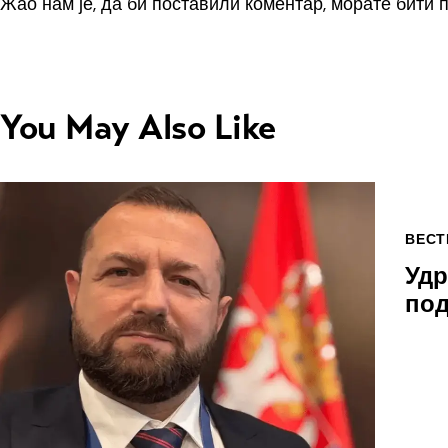
Жао нам је, да би поставили коментар, морате
бити 
You May Also Like
ВЕСТ
Удр
по