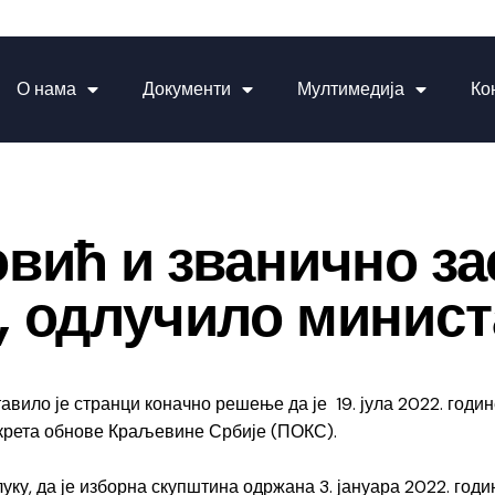
О нама
Документи
Мултимедија
Ко
вић и званично за
, одлучило минист
ило је странци коначно решење да је 19. јула 2022. годин
крета обнове Краљевине Србије (ПОКС).
ку, да је изборна скупштина одржана 3. јануара 2022. годин