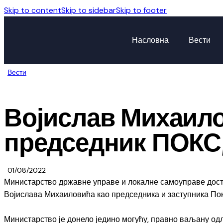
Skip to content
Skip to sidebar
Skip to footer
Насловна
Вести
Вести
Војислав Михаило
председник ПОКС
01/08/2022
Министарство државне управе и локалне самоуправе достав
Војислава Михаиловића као председника и заступника По
Министарство је донело једино могућу, правно ваљану одлу