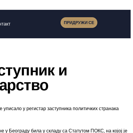
ПРИДРУЖИ СЕ
нтакт
ступник и
арство
е уписало у регистар заступника политичких странака
е у Београду била у складу са Статутом ПОКС, на којој је