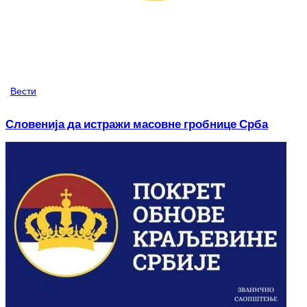
Вести
Словенија да истражи масовне гробнице Срба