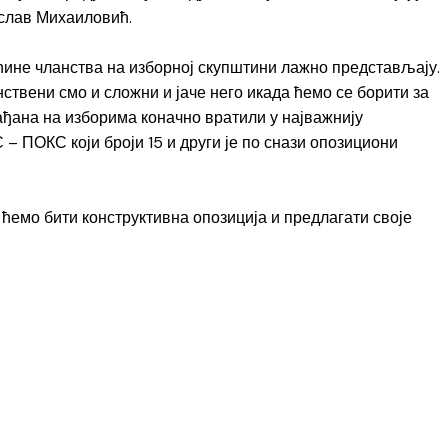
ислав Михаиловић.
ћине чланства на изборној скупштини лажно представљају.
ствени смо и сложни и јаче него икада ћемо се борити за
ађана на изборима коначно вратили у најважнију
 ПОКС који броји 15 и други је по снази опозициони
ћемо бити конструктивна опозиција и предлагати своје