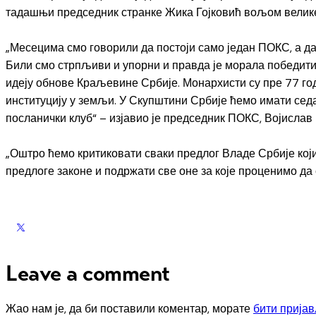
тадашњи председник странке Жика Гојковић вољом велике
„Месецима смо говорили да постоји само један ПОКС, а д
Били смо стрпљиви и упорни и правда је морала победити.
идеју обнове Краљевине Србије. Монархисти су пре 77 го
институцију у земљи. У Скупштини Србије ћемо имати седа
посланички клуб“ – изјавио је председник ПОКС, Војислав
„Оштро ћемо критиковати сваки предлог Владе Србије који
предлоге законе и подржати све оне за које проценимо да 
Leave a comment
Жао нам је, да би поставили коментар, морате
бити прија