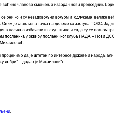
 већине чланова смењен, а изабран нови председник, Вој
а се они који су незадовољни вољом и одлукама велике ве
 Овим је стављена тачка на дилеме ко заступа ПОКС. Jедин
дина насилно избачени из скупштине и сада су се вољом гр
м посланика у оквиру посланичког клуба НАДА – Нови ДСС –
 Михаиловић.
 проценимо да је штетан по интересе државе и народа, али 
су добри“ – додао је Михаиловић.
вљени
.