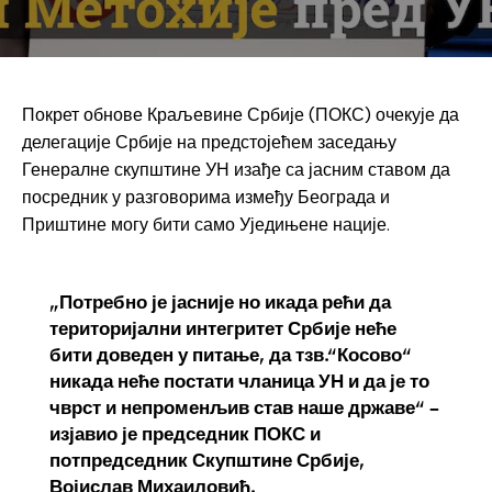
Покрет обнове Краљевине Србије (ПОКС) очекује да
делегације Србије на предстојећем заседању
Генералне скупштине УН изађе са јасним ставом да
посредник у разговорима између Београда и
Приштине могу бити само Уједињене нације.
„Потребно је јасније но икада рећи да
територијални интегритет Србије неће
бити доведен у питање, да тзв.“Косово“
никада неће постати чланица УН и да је то
чврст и непроменљив став наше државе“ –
изјавио је председник ПОКС и
потпредседник Скупштине Србије,
Војислав Михаиловић.