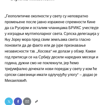
„Геополитичке околности у свету су неповратно
промењене после јавно изражене спремности Кине
да са Русијом и осталим чланицама БРИКС учествује
у изградњи мултиполарног света. Српска делегација у
Њу Јорку мора пред свим земљама света гласно
поновити да де факто или де јуре признавање
независности тзв. „Косова“ не долази у обзир. Какви
год притисци се на Србију десили наредних месеци и
година, дужни смо не поклекнути, јер ћемо
тријумфално дочекати нови поредак у свету у ком ће
српски савезници имати одлучујућу улогу“ – додао је
Михаиловић.