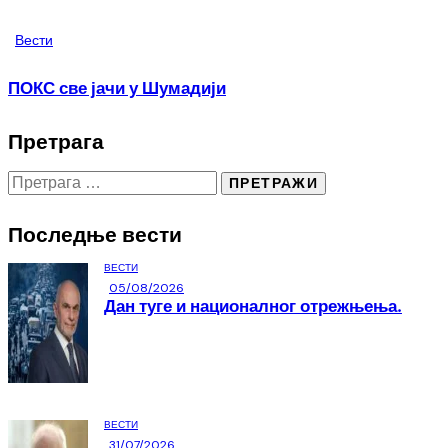
Вести
ПОКС све јачи у Шумадији
Претрага
Последње вести
ВЕСТИ
05/08/2026
Дан туге и националног отрежњења.
ВЕСТИ
31/07/2026