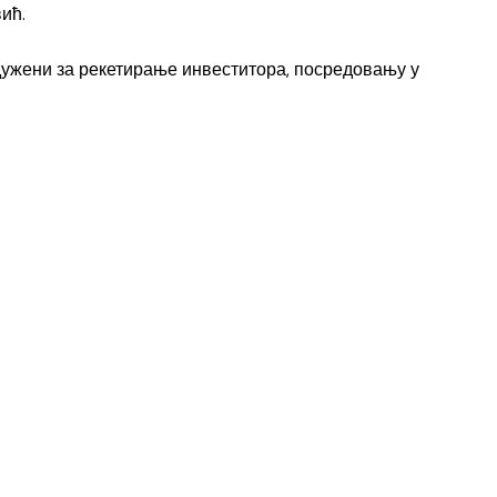
ић.
адужени за рекетирање инвеститора, посредовању у