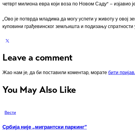
четврт милиона евра који воза по Новом Саду“ – изјавио 
„Ово је потврда младима да могу успети у животу у овој 
куповини грађевинског земљишта и подизању спратности у
Leave a comment
Жао нам је, да би поставили коментар, морате
бити прија
You May Also Like
Вести
Србија није „мигрантски паркинг”