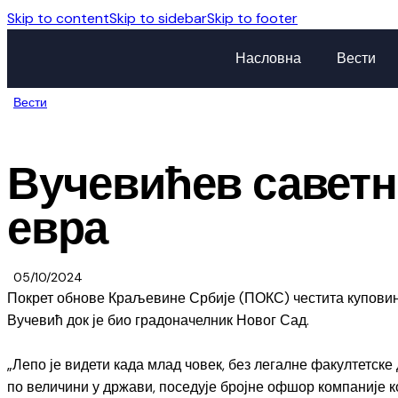
Skip to content
Skip to sidebar
Skip to footer
Насловна
Вести
Вести
Вучевићев саветн
евра
05/10/2024
Покрет обнове Краљевине Србије (ПОКС) честита куповин
Вучевић док је био градоначелник Новог Сад.
„Лепо је видети када млад човек, без легалне факултетске 
по величини у држави, поседује бројне офшор компаније к