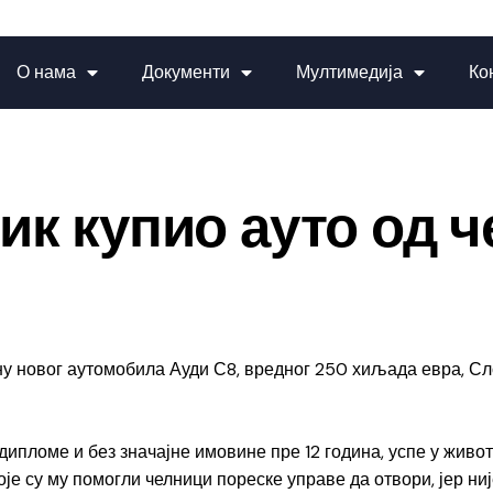
О нама
Документи
Мултимедија
Ко
ик купио ауто од 
у новог аутомобила Ауди С8, вредног 250 хиљада евра, С
дипломе и без значајне имовине пре 12 година, успе у живот
оје су му помогли челници пореске управе да отвори, јер н