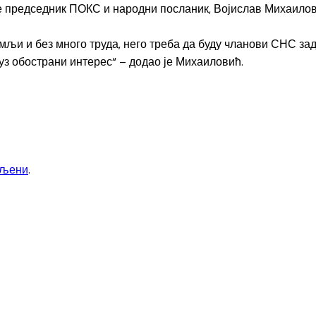
је председник ПОКС и народни посланик, Војислав Михаилов
земљи и без много труда, него треба да буду чланови СНС з
з обострани интерес“ – додао је Михаиловић.
вљени
.