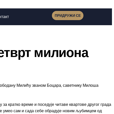
ПРИДРУЖИ СЕ
нтакт
четврт милиона
лободану Милићу званом Боцара, саветнику Милоша
у за кратко време и поседује читаве квартове другог града
ије умео сам и сада себе обрадује новим љубимцем од