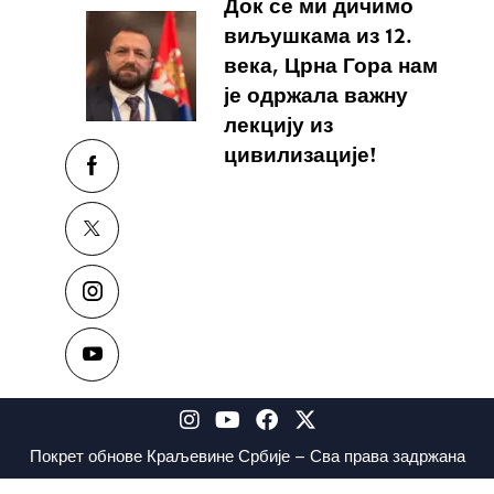
Док се ми дичимо
виљушкама из 12.
века, Црна Гора нам
је одржала важну
лекцију из
цивилизације!
Покрет обнове Краљевине Србије – Сва права задржана