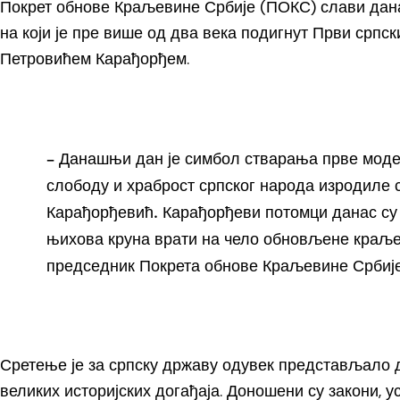
Покрет обнове Краљевине Србије (ПОКС) слави дан
на који је пре више од два века подигнут Први српс
Петровићем Карађорђем.
– Данашњи дан је симбол стварања прве моде
слободу и храброст српског народа изродиле 
Карађорђевић. Карађорђеви потомци данас су у
њихова круна врати на чело обновљене краљев
председник Покрета обнове Краљевине Србије
Сретење је за српску државу одувек представљало 
великих историјских догађаја. Доношени су закони, 