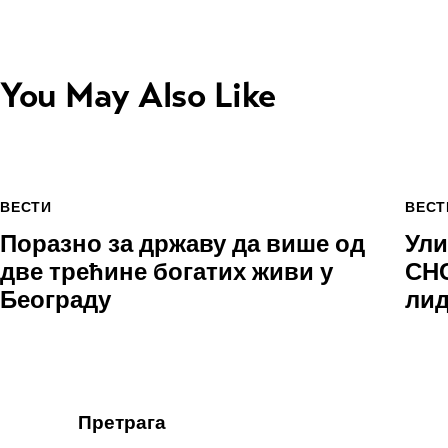
You May Also Like
ВЕСТИ
ВЕСТ
Поразно за државу да више од
Ули
две трећине богатих живи у
СНС
Београду
лид
Претрага