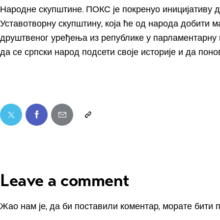
Народне скупштине. ПОКС је покренуо иницијативу да
Уставотворну скупштину, која ће од народа добити 
друштвеног уређења из републике у парламентарну 
да се српски народ подсети своје историје и да пон
Leave a comment
Жао нам је, да би поставили коментар, морате
бити 