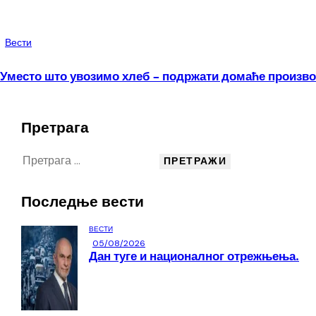
Вести
Уместо што увозимо хлеб – подржати домаће произв
Претрага
Последње вести
ВЕСТИ
05/08/2026
Дан туге и националног отрежњења.