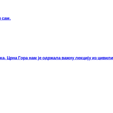
 сам.
ка, Црна Гора нам је одржала важну лекцију из цивили