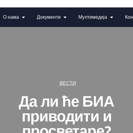
О нама
Документи
Мултимедија
Кон
ВЕСТИ
Да ли ће БИА
приводити и
просветаре?