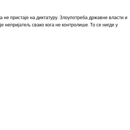
да не пристаје на диктатуру. Злоупотреба државне власти и
је непријатељ свако кога не контролише. То се нигде у