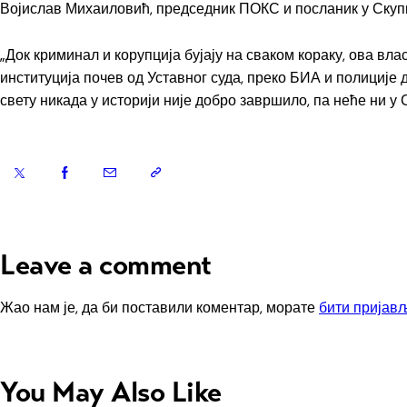
Војислав Михаиловић, председник ПОКС и посланик у Скуп
„Док криминал и корупција бујају на сваком кораку, ова вл
институција почев од Уставног суда, преко БИА и полиције д
свету никада у историји није добро завршило, па неће ни у
Leave a comment
Жао нам је, да би поставили коментар, морате
бити пријав
You May Also Like