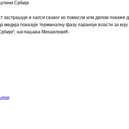
штини Србије.
аст застрашује и хапси сваког ко помисли или делом покаже 
о медија показује терминалну фазу параноје власти за коју 
 Србији“, наглашава Михаиловић.
љени
.