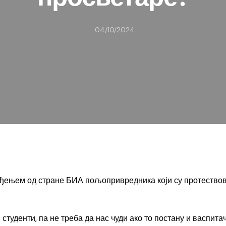
04/10/2024
ењем од стране БИА пољопривредника који су протествовали
туденти, па не треба да нас чуди ако то постану и васпита