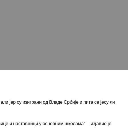
 јер су изиграни од Владе Србије и пита се јесу ли
чице и наставници у основним школама“ – изјавио је