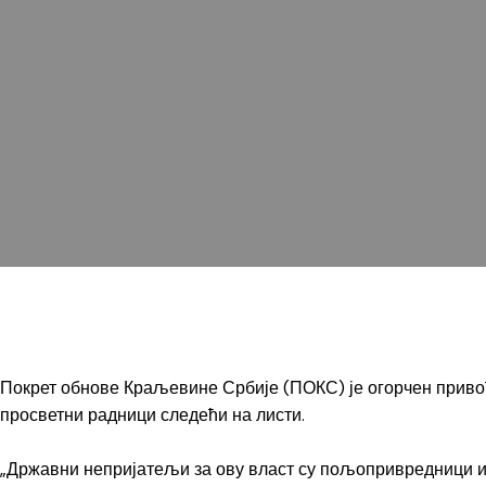
Покрет обнове Краљевине Србије (ПОКС) је огорчен привођ
просветни радници следећи на листи.
„Државни непријатељи за ову власт су пољопривредници и с