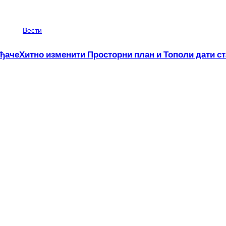
Вести
ођаче
Хитно изменити Просторни план и Тополи дати ст