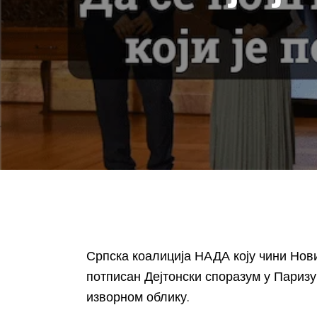
Српска коалиција НАДА коју чини Нов
потписан Дејтонски споразум у Париз
изворном облику.