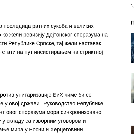
ао последица ратних сукоба и великих
 ко жели ревизију Дејтонског споразума на
сти Републике Српске, тај жели наставак
е стати на пут инсистирањем на стриктној
против унитаризације БиХ чиме би се
ве у овој држави. Руководство Републике
рант овог споразума мора синхронизовано
у складу са изворним уговором и
ување мира у Босни и Херцеговини.