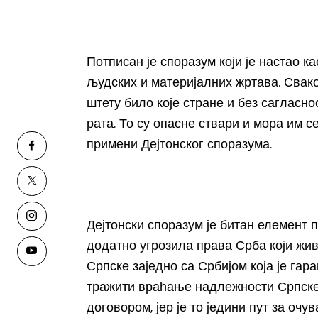
Потписан је споразум који је настао к
људских и материјалних жртава. Свако
штету било које стране и без сагласно
рата. То су опасне ствари и мора им с
примени Дејтонског споразума.
Дејтонски споразум је битан елемент 
додатно угрозила права Срба који жи
Српске заједно са Србијом која је га
тражити враћање надлежности Српске 
договором, јер је то једини пут за оч