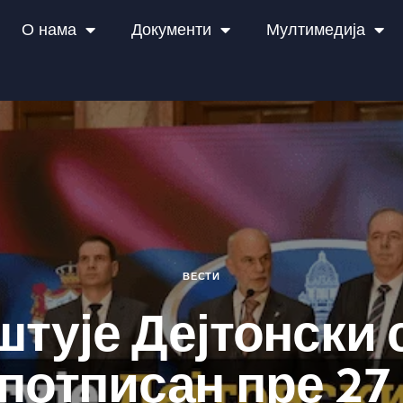
О нама
Документи
Мултимедија
ВЕСТИ
штује Дејтонски
е потписан пре 27