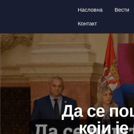
Насловна
Вести
Контакт
Да се по
који ј