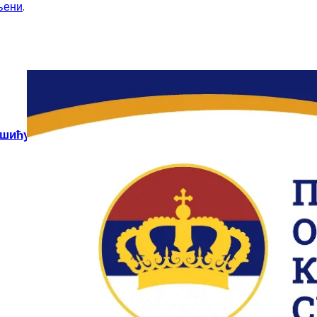
љени
.
кшићу