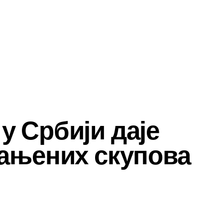
 у Србији даје
рањених скупова