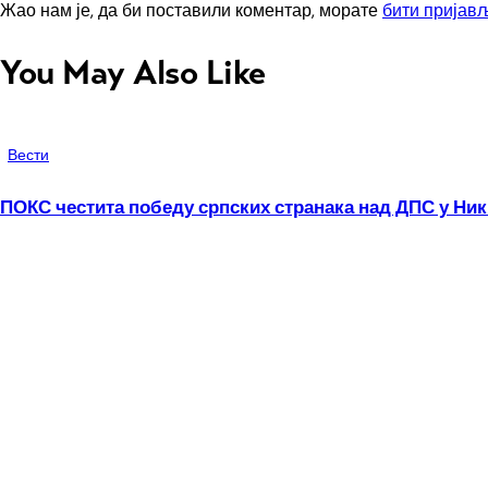
Жао нам је, да би поставили коментар, морате
бити пријав
You May Also Like
Вести
ПОКС честита победу српских странака над ДПС у Ни