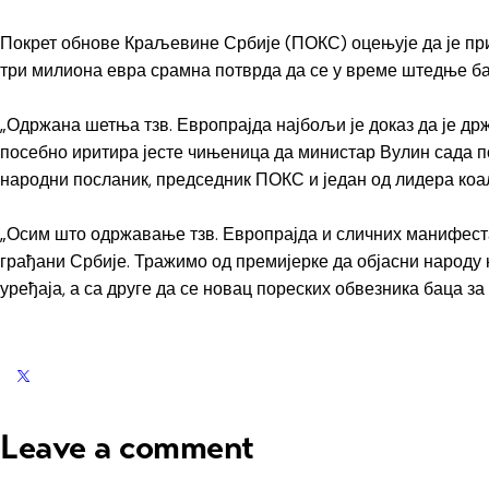
Покрет обнове Краљевине Србије (ПОКС) оцењује да је пр
три милиона евра срамна потврда да се у време штедње ба
„Одржана шетња тзв. Европрајда најбољи је доказ да је др
посебно иритира јесте чињеница да министар Вулин сада пок
народни посланик, председник ПОКС и један од лидера ко
„Осим што одржавање тзв. Европрајда и сличних манифеста
грађани Србије. Тражимо од премијерке да објасни народу 
уређаја, а са друге да се новац пореских обвезника баца з
Leave a comment