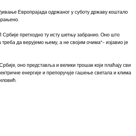
еђивање Европрајада одржаног у суботу државу коштало
брањено.
П Србије претходно ту исту шетњу забранио. Оно што
треба да верујемо њему, а не својим очима“- изјавио је
рбије, оно представља и велики трошак који плаћају сви
лектричне енергије и препоручује гашење светала и клима
иловић.