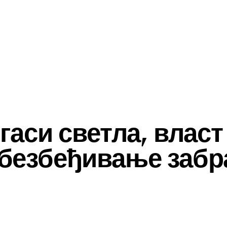
гаси светла, власт
обезбеђивање заб