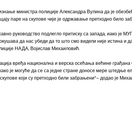
изнање министра полиције Александра Вулина да је обезб
цају паре на скупове чије је одржавање претходно било за
жавно руководство подлегло притиску са запада, иако је МУ
ушава да нас убеди да то што смо видели није истина и да 
алиције НАДА, Војислав Михаиловић.
ција вређа национална и верска осећања већине грађана С
како је могуће да се са једне стране доносе мере штедње е
а скупове који су претходно били забрањени“– додао је Миха