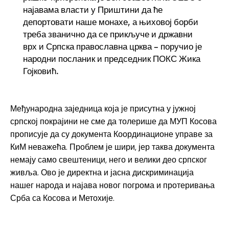
најавама власти у Приштини да ће
депортовати наше монахе, а њиховој борби
треба званично да се прикључе и државни
врх и Српска православна црква – поручио је
народни посланик и председник ПОКС Жика
Гојковић.
Међународна заједница која је присутна у јужној
српској покрајини не сме да толерише да МУП Косова
прописује да су документа Координационе управе за
КиМ неважећа. Проблем је шири, јер таква документа
немају само свештеници, него и велики део српског
живља. Ово је директна и јасна дискриминација
нашег народа и најава новог погрома и протеривања
Срба са Косова и Метохије.