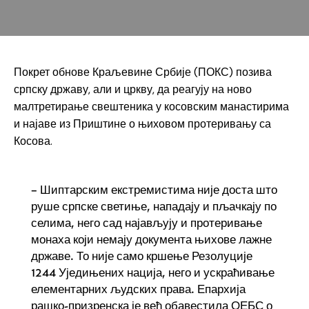
Покрет обнове Краљевине Србије (ПОКС) позива
српску државу, али и цркву, да реагују на ново
малтретирање свештеника у косовским манастирима
и најаве из Приштине о њиховом протеривању са
Косова.
– Шиптарским екстремистима није доста што
руше српске светиње, нападају и пљачкају по
селима, него сад најављују и протеривање
монаха који немају документа њихове лажне
државе. То није само кршење Резолуције
1244 Уједињених нација, него и ускраћивање
елементарних људских права. Епархија
рашко-призренска је већ обавестила ОЕБС о