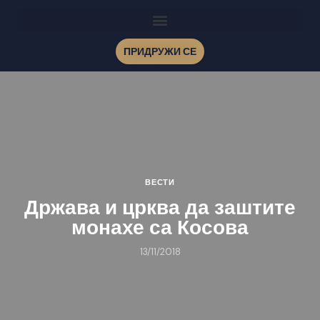
ПРИДРУЖИ СЕ
ВЕСТИ
Држава и црква да заштите
монахе са Косова
13/11/2018