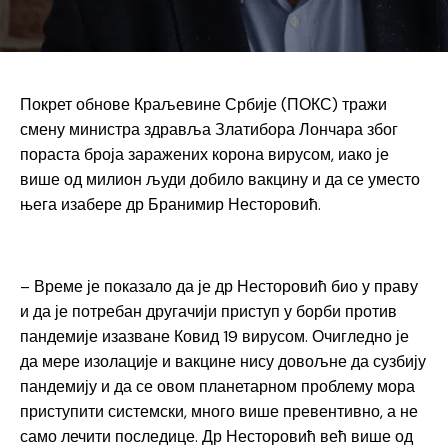
Покрет обнове Краљевине Србије (ПОКС) тражи
смену министра здравља Златибора Лончара због
пораста броја заражених корона вирусом, иако је
више од милион људи добило вакцину и да се уместо
њега изабере др Бранимир Несторовић.
– Време је показало да је др Несторовић био у праву
и да је потребан другачији приступ у борби против
пандемије изазване Ковид 19 вирусом. Очигледно је
да мере изолације и вакцине нису довољне да сузбију
пандемију и да се овом планетарном проблему мора
приступити системски, много више превентивно, а не
само лечити последице. Др Несторовић већ више од