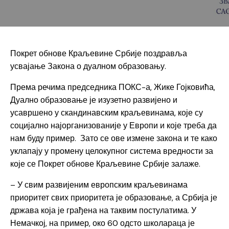
Покрет обнове Краљевине Србије поздравља
усвајање Закона о дуалном образовању.
Према речима председника ПОКС-а, Жике Гојковића,
Дуално образовање је изузетно развијено и
усавршено у скандинавским краљевинама, које су
социјално најорганизованије у Европи и које треба да
нам буду пример. Зато се ове измене закона и те како
уклапају у промену целокупног система вредности за
које се Покрет обнове Краљевине Србије залаже.
– У свим развијеним европским краљевинама
приоритет свих приоритета је образовање, а Србија је
држава која је грађена на таквим постулатима. У
Немачкој, на пример, око 60 одсто школараца је