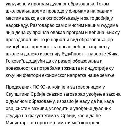
укључено у програм дуалног образовања. Током
школовања време проводе у фирмама на радним
местима за која се оспособљавају и за то добијају
надокнаду. Разговарао сам с многим нашим људима
чија деца су прошла овакав програм и већина њих су
презадовољни. То је најбољи вид образовања јер
омогућава спремност за посао већ по завршетку
школе и далеко извеснију будућност – навео је Жика
Гојковић, додајући да су развој образовања и
повезаност са потребама тржишта и индустрије су
кључни фактори економског напретка наше земље.
Председник ПОКС-а, који је и за говорницом у
Скупштини Србије снажно заговарао увођење закона
о дуалном образовању, изразио је наду да ће, када
овај систем заживи, уследити и увођење дуалних
студија на факултетима у Србији, као и да ће
Министарство просвете имати моћ контроле