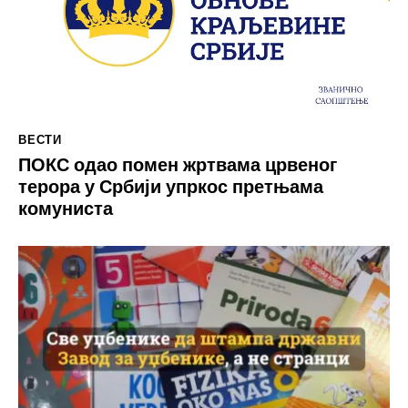
ВЕСТИ
ПОКС одао помен жртвама црвеног
терора у Србији упркос претњама
комуниста