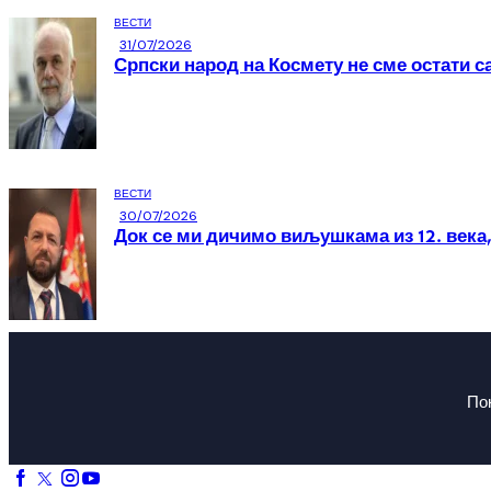
ВЕСТИ
31/07/2026
Српски народ на Космету не сме остати с
ВЕСТИ
30/07/2026
Док се ми дичимо виљушкама из 12. века,
По