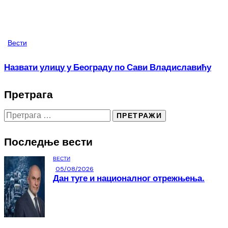
Вести
Назвати улицу у Београду по Сави Владиславићу
Претрага
Последње вести
ВЕСТИ
05/08/2026
Дан туге и националног отрежњења.