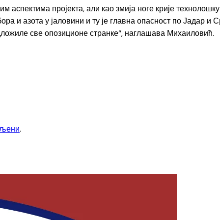
им аспектима пројекта, али као змија ноге крије технолошку с
ра и азота у јаловини и ту је главна опасност по Јадар и С
дложиле све опозиционе странке“, наглашава Михаиловић.
вљени
.