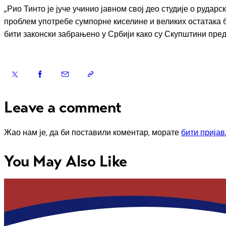
„Рио Тинто је јуче учинио јавном свој део студије о рударск
проблем употребе сумпорне киселине и великих остатака бо
бити законски забрањено у Србији како су Скупштини пре
Leave a comment
Жао нам је, да би поставили коментар, морате
бити прија
You May Also Like