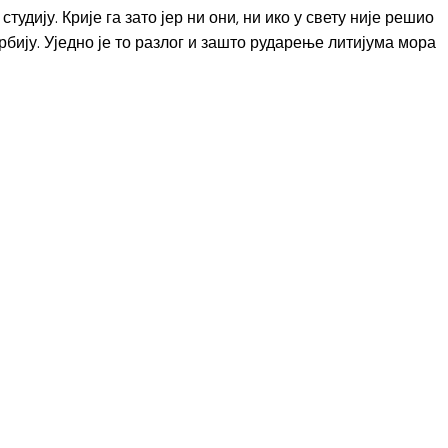
тудију. Крије га зато јер ни они, ни ико у свету није решио
рбију. Уједно је то разлог и зашто рударење литијума мора