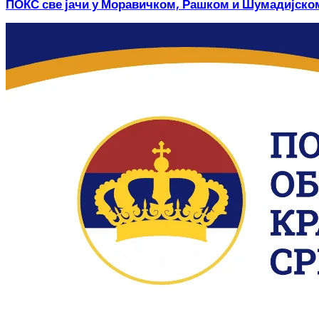
ПОКС све јачи у Моравичком, Рашком и Шумадијско