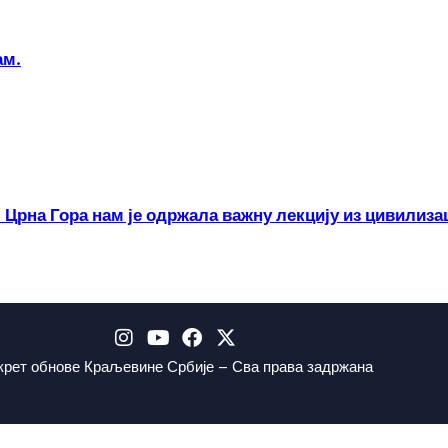
ам.
 Црна Гора нам је одржала важну лекцију из цивилиза
крет обнове Краљевине Србије – Сва права задржана