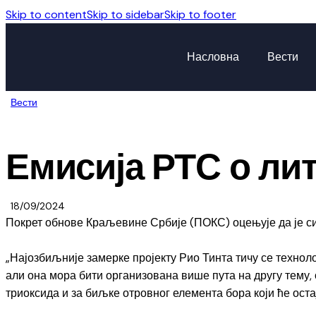
Skip to content
Skip to sidebar
Skip to footer
Насловна
Вести
Вести
Емисија РТС о ли
18/09/2024
Покрет обнове Краљевине Србије (ПОКС) оцењује да је си
„Најозбиљније замерке пројекту Рио Тинта тичу се техноло
али она мора бити организована више пута на другу тему,
триоксида и за биљке отровног елемента бора који ће ост