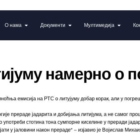
О нама
Документи
Мултимедија
Ко
тијуму намерно о п
ноћња емисија на РТС о литујуму добар корак, али у погре
гије прераде јадарита и добијања литијума, а не самог про
 о употреби стотина тона сумпорне киселине у преради јада
ајати у јаловини након прераде“ – изјавио је Војислав Мих