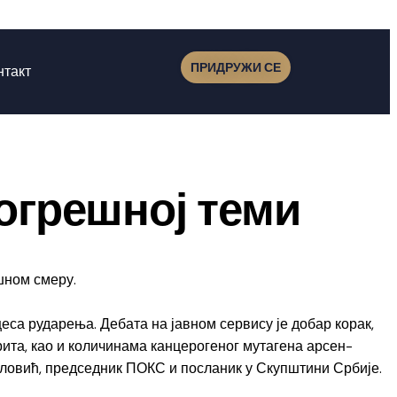
ПРИДРУЖИ СЕ
нтакт
огрешној теми
шном смеру.
цеса рударења. Дебата на јавном сервису је добар корак,
рита, као и количинама канцерогеног мутагена арсен-
аиловић, председник ПОКС и посланик у Скупштини Србије.