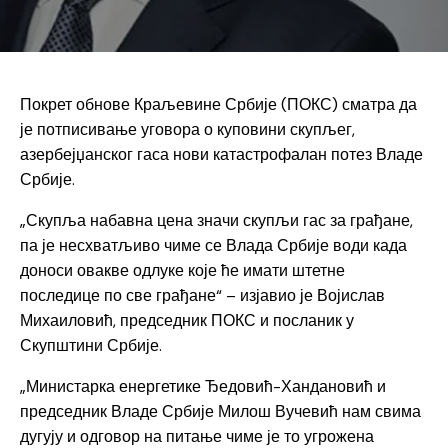
Покрет обнове Краљевине Србије (ПОКС) сматра да
је потписивање уговора о куповини скупљег,
азербејџанског гаса нови катастрофалан потез Владе
Србије.
„Скупља набавна цена значи скупљи гас за грађане,
па је несхватљиво чиме се Влада Србије води када
доноси овакве одлуке које ће имати штетне
последице по све грађане“ – изјавио је Војислав
Михаиловић, председник ПОКС и посланик у
Скупштини Србије.
„Министарка енергетике Ђедовић-Хандановић и
председник Владе Србије Милош Вучевић нам свима
дугују и одговор на питање чиме је то угрожена