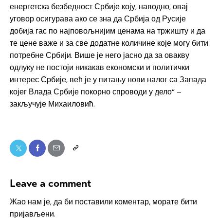
енергетска безбедност Србије коју, наводно, овај
уговор осигурава ако се зна да Србија од Русије
добија гас по најповољнијим ценама на тржишту и да
те цене важе и за све додатне количине које могу бити
потребне Србији. Више је него јасно да за овакву
одлуку не постоји никакав економски и политички
интерес Србије, већ је у питању нови налог са Запада
којег Влада Србије покорно спроводи у дело“ –
закључује Михаиловић.
Leave a comment
Жао нам је, да би поставили коментар, морате
бити
пријављени
.