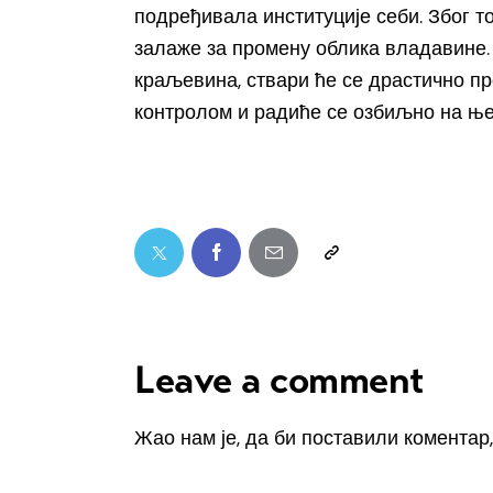
подређивала институције себи. Због т
залаже за промену облика владавине.
краљевина, ствари ће се драстично п
контролом и радиће се озбиљно на њен
Leave a comment
Жао нам је, да би поставили коментар