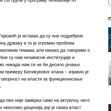
е гостујући у програму телевизије N1
 Гојковић је истакао да су оне подређене
ну државу и то је огроман проблем.
 великим темама, али никако да говоримо о
бне су нам независне институције и
о, никада нам се не би десило јачање
ом примеру Беливуковог клана – изјавио је
говорност на власти за функционисање
.
 да ово није замерка само на актуелну, него
х неколико деценија, јер је свака власт