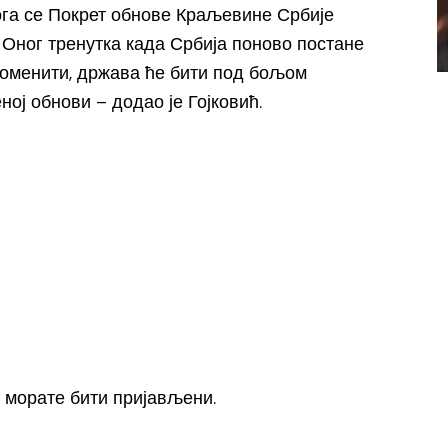
ога се Покрет обнове Краљевине Србије
 Оног тренутка када Србија поново постане
роменити, држава ће бити под бољом
ој обнови – додао је Гојковић.
, морате
бити пријављени
.