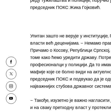
реду тужилаштва и полиције, поручио ј
председник ПОКС Жика Гојковић.
Упитан зашто не верује у институције,
власти већ деценијама. – Немамо прав
Причамо о Косову, Републици Српској,
томе како ћемо уредити државу. Потре
професионалци у полицији. Да то имам
мафије које се болно види на актуелн
председник ПОКС и подвукао да је од
најважнијих стубова државног система
– Такође, изузетно је важно нагласити
и на сваку претходну власт у протекли