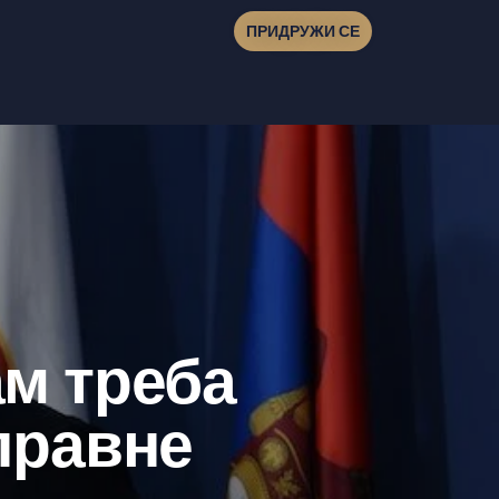
ПРИДРУЖИ СЕ
ам треба
правне