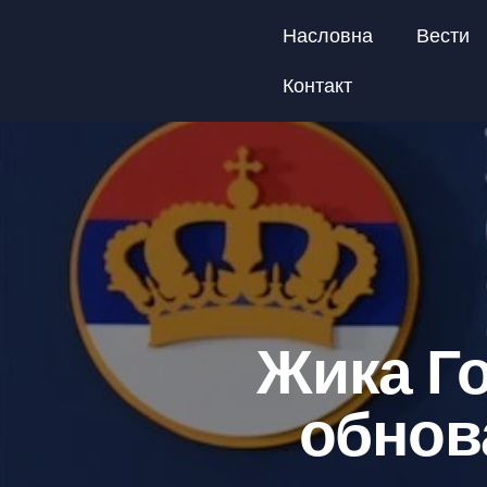
Насловна
Вести
Контакт
Жика Го
обнов