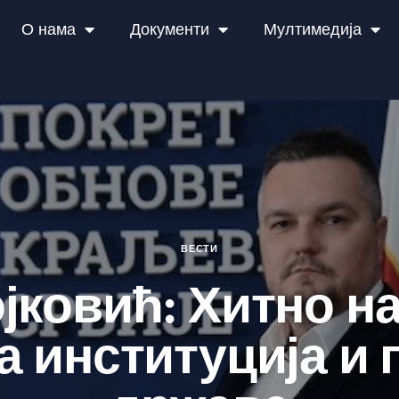
О нама
Документи
Мултимедија
ВЕСТИ
јковић: Хитно н
а институција и 