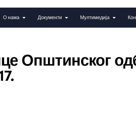
О нама
Документи
Мултимедија
Кон
ице Општинског о
7.