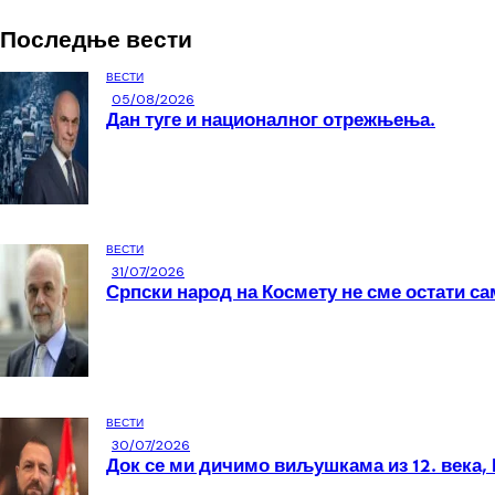
Последње вести
ВЕСТИ
05/08/2026
Дан туге и националног отрежњења.
ВЕСТИ
31/07/2026
Српски народ на Космету не сме остати са
ВЕСТИ
30/07/2026
Док се ми дичимо виљушкама из 12. века, 