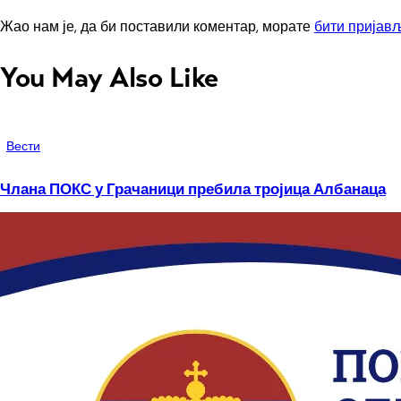
Жао нам је, да би поставили коментар, морате
бити пријав
You May Also Like
Вести
Члана ПОКС у Грачаници пребила тројица Албанаца