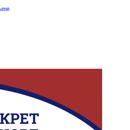
љени
.