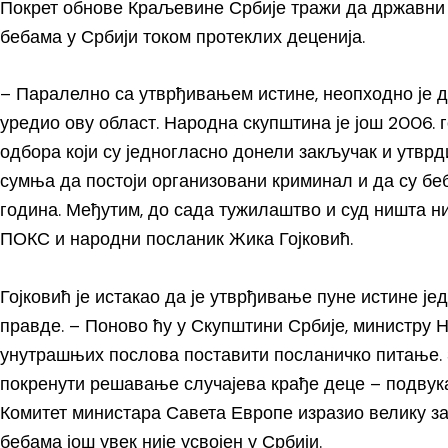
Покрет обнове Краљевине Србије тражи да државни 
бебама у Србији током протеклих деценија.
– Паралелно са утврђивањем истине, неопходно је да
уредио ову област. Народна скупштина је још 2006.
одбора који су једногласно донели закључак и утврд
сумња да постоји организовани криминал и да су бе
година. Међутим, до сада тужилаштво и суд ништа н
ПОКС и народни посланик Жика Гојковић.
Гојковић је истакао да је утврђивање пуне истине ј
правде. – Поново ћу у Скупштини Србије, министру
унутрашњих послова поставити посланичко питање. 
покренути решавање случајева крађе деце – подвукао
Комитет министара Савета Европе изразио велику за
бебама још увек није усвојен у Србији.