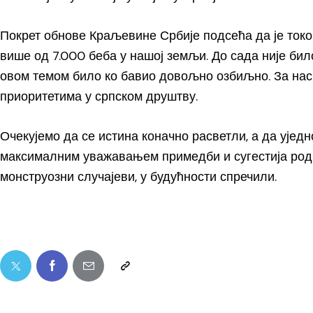
Покрет обнове Краљевине Србије подсећа да је токо
више од 7.000 беба у нашој земљи. До сада није било
овом темом било ко бавио довољно озбиљно. За нас ј
приоритетима у српском друштву.
Очекујемо да се истина коначно расветли, а да уједно
максималним уважавањем примедби и сугестија роди
монструозни случајеви, у будућности спречили.