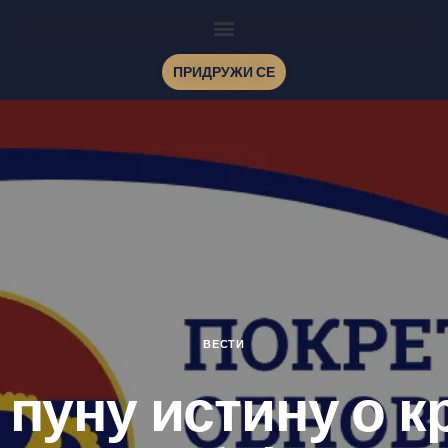
ПРИДРУЖИ СЕ
ВЕСТИ
пуну истину о к