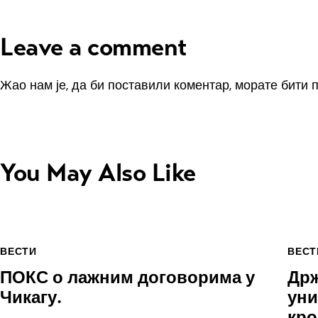
Leave a comment
Жао нам је, да би поставили коментар, морате
бити 
You May Also Like
ВЕСТИ
ВЕСТ
ПОКС о лажним договорима у
Држ
Чикагу.
уни
кр