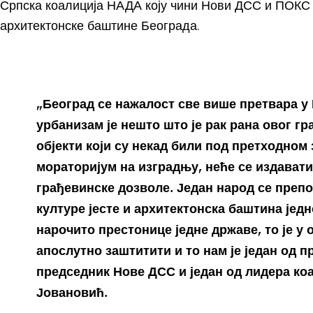
Српска коалиција НАДА коју чини Нови ДСС и ПОКС ћ
архитектонске баштине Београда.
„Београд се нажалост све више претвара у
урбанизам је нешто што је рак рана овог гр
објекти који су некад били под претходно
мораторијум на изградњу, неће се издавати
грађевинске дозволе. Један народ се препоз
културе јесте и архитектонска баштина једно
нарочито престонице једне државе, то је у 
апослутно заштитити и то нам је један од пр
председник Нове ДСС и један од лидера к
Јовановић.