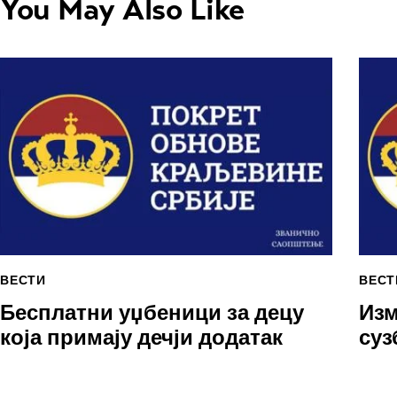
You May Also Like
ВЕСТИ
ВЕСТ
Бесплатни уџбеници за децу
Изм
која примају дечји додатак
суз