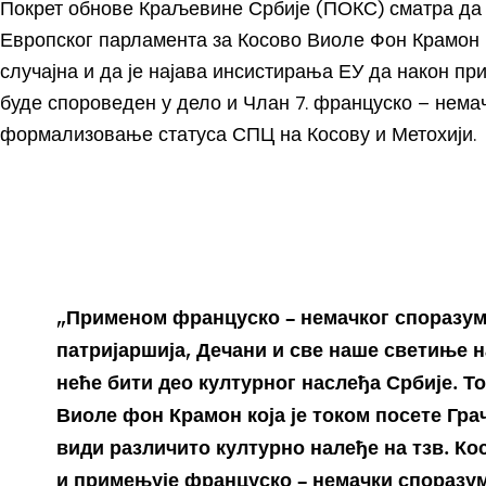
Покрет обнове Краљевине Србије (ПОКС) сматра да
Европског парламента за Косово Виоле Фон Крамон 
случајна и да је најава инсистирања ЕУ да након 
буде спороведен у дело и Члан 7. француско – нема
формализовање статуса СПЦ на Косову и Метохији.
„Применом француско – немачког споразум
патријаршија, Дечани и све наше светиње 
неће бити део културног наслеђа Србије. То 
Виоле фон Крамон која је током посете Гра
види различито културно налеђе на тзв. Кос
и примењује француско – немачки споразум 