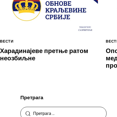
ВЕСТ
ВЕСТИ
Опо
Харадинајеве претње ратом
мед
неозбиљне
пр
Претрага