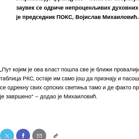
заувек се одриче непроценљивих духовних 
је председник ПОКС, Војислав Михаиловић.
„Пут којим је ова власт пошла све је ближи провал
таблица РКС, остаје им само још да признају и пасо
се одрекну свих српских светиња тамо и де факто п
је завршено“ – додао је Михаиловић.