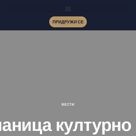
ПРИДРУЖИ СЕ
ВЕСТИ
чаница културно