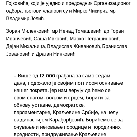
Гојковића, који је уједно и председник Организационог
одбора, његови чланови су и Мирко Чикириз, мр
Владимир Јелић,
Зоран Миленковић, мр Ненад Томашевић, др Горан
Иванчевић, Саша Ивковић, Марко Петрашиновић,
Дејан Михаљица, Владислав Живановић, Бранислав
Јовановић и Драган Нинковић.
– Више од 12.000 грађана за само седам
дана, подржало је својим потписом оснивање
нашег покрета, јер нам верују да ћемо се
свом снагом, вољом и срцем, борити за
обнову уставне, демократске,
парламентарне, Краљевине Србије, на челу
са династијом Карађорђевић. Борићемо се за
очување и неговање породице и породичних
вредности, придруживање Краљевине