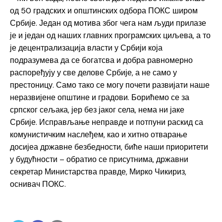
од 50 градских и општинских одбора ПОКС широм
Србије. Један од мотива због чега нам људи прилазе
је и један од наших главних програмских циљева, а то
је децентрализација власти у Србији која
подразумева да се богатсва и добра равномерно
распоређују у све делове Србије, а не само у
престоницу. Само тако се могу почети развијати наше
неразвијене општине и градови. Борићемо се за
српског сељака, јер без јаког села, нема ни јаке
Србије. Исправљање неправде и потпуни раскид са
комунистичким наслеђем, као и хитно отварање
досијеа државне безбедности, биће наши приоритети
у будућности – обратио се присутнима, државни
секретар Министарства правде, Мирко Чикириз,
оснивач ПОКС.