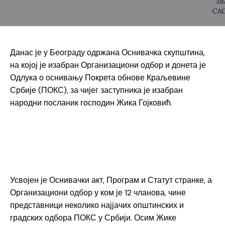
Данас је у Београду одржана Оснивачка скупштина,
на којој је изабран Организациони одбор и донета је
Одлука о оснивању Покрета обнове Краљевине
Србије (ПОКС), за чијег заступника је изабран
народни посланик господин Жика Гојковић.
Усвојен је Оснивачки акт, Програм и Статут странке, а
Организациони одбор у ком је 12 чланова, чине
представници неколико најјачих општинских и
градских одбора ПОКС у Србији. Осим Жике