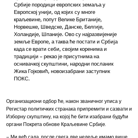
Србије породици европских земаља у
Европској унији, од којих су многе
краљевине, попут Велике Британије,
Норвешке, Шведске, Данске, Белгије,
Холандије, Шпаније. Ово су најразвијеније
земље Европе, а таква ће постати и Србија
када се врати себи, својим коренима и
традицији – рекао је присутнима на
оснивачкој скупштини, народни посланик
Жика Гојковић, новоизабрани заступник
ПОКС.
Организациони одбор ће, након званичног уписа у
Регистар политичких странака припремити и сазвати и
Изборну скупштину, на којој ће бити изабрани будући
органи Покрета обнове Краљевине Србије.
– Ми већ сада, после свега две недеље имамо више