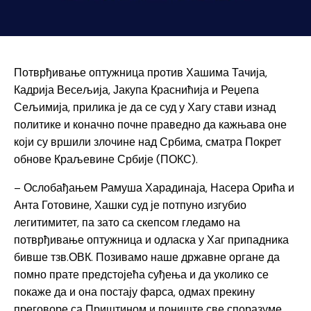
Потврђивање оптужница против Хашима Тачија,
Кадрија Весељија, Јакупа Краснићија и Реџепа
Сељимија, прилика је да се суд у Хагу стави изнад
политике и коначно почне праведно да кажњава оне
који су вршили злочине над Србима, сматра Покрет
обнове Краљевине Србије (ПОКС).
– Ослобађањем Рамуша Харадинаја, Насера Орића и
Анта Готовине, Хашки суд је потпуно изгубио
легитимитет, па зато са скепсом гледамо на
потврђивање оптужница и одласка у Хаг припадника
бивше тзв.ОВК. Позивамо наше државне органе да
помно прате предстојећа суђења и да уколико се
покаже да и она постају фарса, одмах прекину
преговоре са Приштином и пониште све споразуме