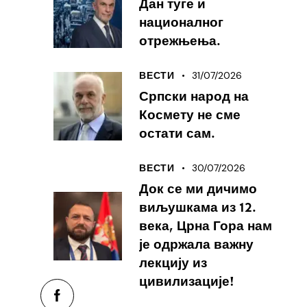
Дан туге и
националног
отрежњења.
31/07/2026
ВЕСТИ
Српски народ на
Космету не сме
остати сам.
30/07/2026
ВЕСТИ
Док се ми дичимо
виљушкама из 12.
века, Црна Гора нам
је одржала важну
лекцију из
цивилизације!