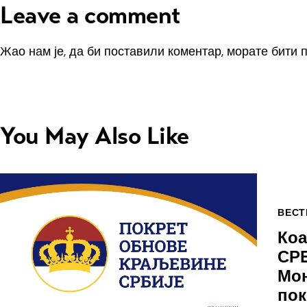
Leave a comment
Жао нам је, да би поставили коментар, морате
бити 
You May Also Like
ВЕСТ
Ко
СР
Мон
пок