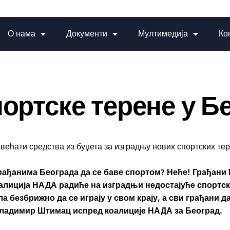
О нама
Документи
Мултимедија
Ко
ортске терене у Б
ћати средства из буџета за изградњу нових спортских тере
ађанима Београда да се баве спортом? Неће! Грађани 
оалиција НАДА радиће на изградњи недостајуће спортс
а безбрижно да се играју у свом крају, а сви грађани д
ладимир Штимац испред коалиције НАДА за Београд.