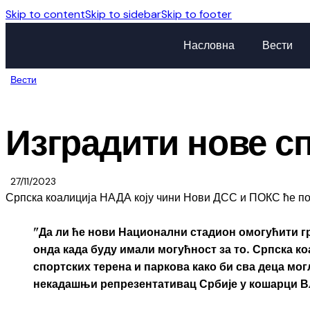
Skip to content
Skip to sidebar
Skip to footer
Насловна
Вести
Вести
Изградити нове сп
27/11/2023
Српска коалиција НАДА коју чини Нови ДСС и ПОКС ће пове
”Да ли ће нови Национални стадион омогућити гр
онда када буду имали могућност за то. Српска к
спортских терена и паркова како би сва деца могл
некадашњи репрезентативац Србије у кошарци В