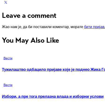
Leave a comment
Жао нам је, да би поставили коментар, морате
бити прија
You May Also Like
Вести
Тужилаштво одбацило пријаве које је поднео Жика 
Вести
Избори, а пре тога прелазна влада и изборни услови