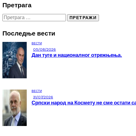
Претрага
Последње вести
ВЕСТИ
05/08/2026
Дан туге и националног отрежњења.
ВЕСТИ
31/07/2026
Српски народ на Космету не сме остати с