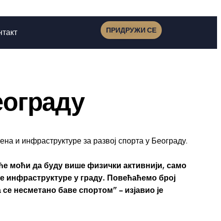
ПРИДРУЖИ СЕ
нтакт
еограду
на и инфраструктуре за развој спорта у Београду.
ће моћи да буду више физички активнији, само
ке инфраструктуре у граду. Повећаћемо број
а се несметано баве спортом” – изјавио је