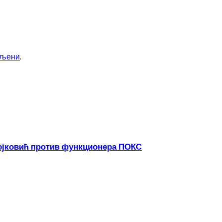
вљени
.
Гојковић против функционера ПОКС