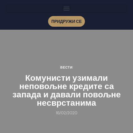
ПРИДРУЖИ СЕ
ВЕСТИ
Комунисти узимали
неповољне кредите са
запада и давали повољне
несврстанима
16/02/2020