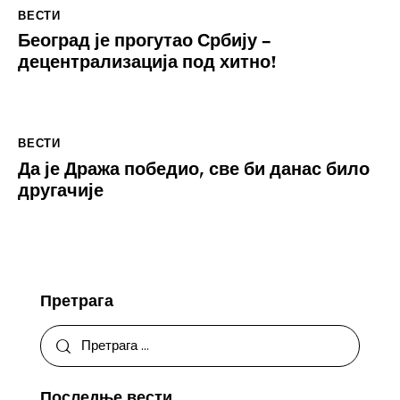
ВЕСТИ
Београд је прогутао Србију –
децентрализација под хитно!
ВЕСТИ
Да је Дража победио, све би данас било
другачије
Претрага
Последње вести