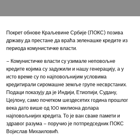
Покрет обнове Краљевине Србије (ПОКС) позива
државу да престане да враћа зеленашке кредите из
периода комунистичке власти.
– Комунистичке власти су узимале неповољне
кредите којима су задужили и нашу генерацију, а у
исто време су по најповољнијим условима
кредитирали сиромашне земље групе несврстаних.
Подаци показују да је Индији, Етиопији, Судану,
Цејлону, само почетком шездесетих година прошлог
века дато више од 100 милиона долара
најповољнијих кредита. То је ван сваке памети и
здравог разума – поручио је потпредседник ПОКС
Војислав Михаиловић.