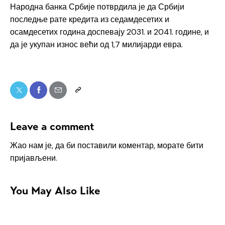
Народна банка Србије потврдила је да Србији
последње рате кредита из седамдесетих и
осамдесетих година доспевају 2031. и 2041. године, и
да је укупан износ већи од 1,7 милијарди евра.
Leave a comment
Жао нам је, да би поставили коментар, морате
бити
пријављени
.
You May Also Like