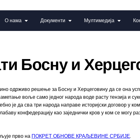
О нама
Документи
Мултимедија
Ко
ти Босну и Херцег
ино одрживо решење за Босну и Херцеговину да се она усп
аметање воље само једног народа воде расту тензија и суко
но је да сва три народа направе историјски договор у ком 
лабаву конфедерацију као заједнички кров у ком се могу ра
вљује прво на
ПОКРЕТ ОБНОВЕ КРАЉЕВИНЕ СРБИЈЕ
.