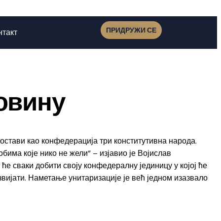
ПРИДРУЖИ СЕ
нтакт
овину
остави као конфедерација три конститутивна народа.
бима које нико не жели“ – изјавио је Војислав
ће сваки добити своју конфедералну јединицу у којој ће
звијати. Наметање унитаризације је већ једном изазвало