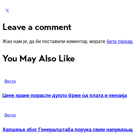
Leave a comment
Жао нам је, да би поставили коментар, морате
бити прија
You May Also Like
Вести
Цене хране порасле дупло брже од плата и пензија
Вести
Хапшење због Генералштаба порука свим напредња