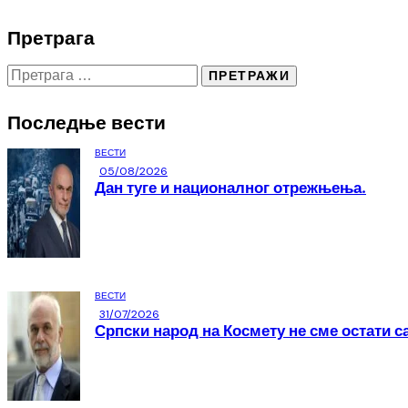
Претрага
Последње вести
ВЕСТИ
05/08/2026
Дан туге и националног отрежњења.
ВЕСТИ
31/07/2026
Српски народ на Космету не сме остати с