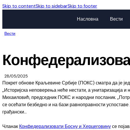
Skip to content
Skip to sidebar
Skip to footer
Насловна
Вести
Вести
Конфедерализова
28/05/2025
Покрет обнове Краљевине Србије (ПОКС) сматра да је јед
„Историјска неповерења неће нестати, а унитаризација и н
Михаиловић, председник ПОКС и народни посланик. „Потреб
се осећати безбедно и на бази равноправности успоставе 
грађански…
Чланак
Конфедерализовати Босну и Херцеговину
се поја