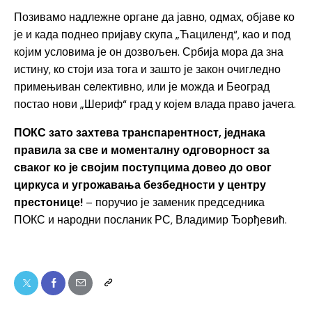
Позивамо надлежне органе да јавно, одмах, објаве ко
је и када поднео пријаву скупа „Ћациленд“, као и под
којим условима је он дозвољен. Србија мора да зна
истину, ко стоји иза тога и зашто је закон очигледно
примењиван селективно, или је можда и Београд
постао нови „Шериф“ град у којем влада право јачега.
ПОКС зато захтева транспарентност, једнака
правила за све и моменталну одговорност за
сваког ко је својим поступцима довео до овог
циркуса и угрожавања безбедности у центру
престонице!
– поручио је заменик председника
ПОКС и народни посланик РС, Владимир Ђорђевић.