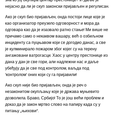
нејасно да ли је скуп законски пријављен и регулисан.
Ако је скуп био пријављен, онда постоји лице које је
као организатор преузело одговорност и мора да
одговара као да је изазвало ратно стање! Ми више не
причамо само о некаквом вашару, већ о озбиљном
инциденту са пуцњавом који се догодио данас, а све
је кулминирало пожаром због којег су на терену
ангажовани ватрогасци. Хаос у центру престонице из
дана у дан је све гори, али надлежни нас и даље
убеђују да је све под контролом, ваљда под
‘контролом’ оних који су га пријавили!
Ако скуп није био пријављен, онда је реч о
незаконитом окупљању које је држава муњевито
дозволила. Браво, Србијо! То је још већи проблем и
доказ да је закон мртво слово на папиру када су у
питању „њихови“.