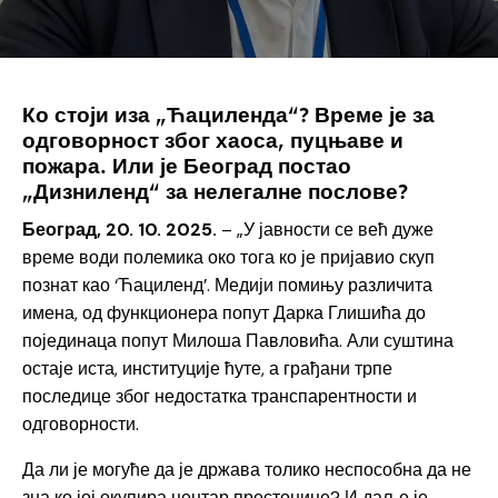
Ко стоји иза „Ћациленда“? Време је за
одговорност због хаоса, пуцњаве и
пожара. Или је Београд постао
„Дизниленд“ за нелегалне послове?
Београд, 20. 10. 2025.
– „У јавности се већ дуже
време води полемика око тога ко је пријавио скуп
познат као ‘Ћациленд’. Медији помињу различита
имена, од функционера попут Дарка Глишића до
појединаца попут Милоша Павловића. Али суштина
остаје иста, институције ћуте, а грађани трпе
последице због недостатка транспарентности и
одговорности.
Да ли је могуће да је држава толико неспособна да не
зна ко јој окупира центар престонице? И даље је