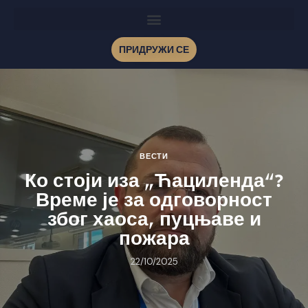
ПРИДРУЖИ СЕ
ВЕСТИ
Ко стоји иза „Ћациленда“?
Време је за одговорност
због хаоса, пуцњаве и
пожара
22/10/2025