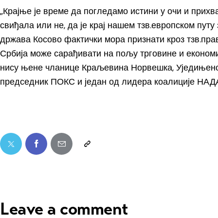
„Крајње је време да погледамо истини у очи и прих
свиђала или не, да је крај нашем тзв.европском пут
држава Косово фактички мора признати кроз тзв.пра
Србија може сарађивати на пољу трговине и економиј
нису њене чланице Краљевина Норвешка, Уједињено 
председник ПОКС и један од лидера коалиције НАДА
Leave a comment