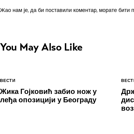
Жао нам је, да би поставили коментар, морате
бити 
You May Also Like
ВЕСТИ
ВЕСТ
Жика Гојковић забио нож у
Држ
леђа опозицији у Београду
дис
воз