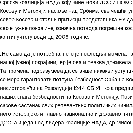
Српска коалиција НАДА коју чине Нови ДСС и ПОКС 
Косову и Метохији, насиље над Србима, све чешћи уп
север Косова и стални притисци представника ЕУ да
своје јужне покрајине, коначна потврда погрешне кос
континуитету води од 2008. године.
„Не само да је потребна, него је последњи моменат
нашој јужној покрајини, јер је ова и оваква доживела
Та промена подразумева да се више никакви уступци
се мора гарантовати потпуна безбедност Срба на Ко
инсистирајући на Резолуцији 1244 СБ УН која предв
наших снага безбедности на Косово и Метохију. Поз
сазове састанак свих релевантних политичких чинила
него историјско и главно национално и државно пита
ДСС-а и један од лидера коалиције НАДА, др Милош