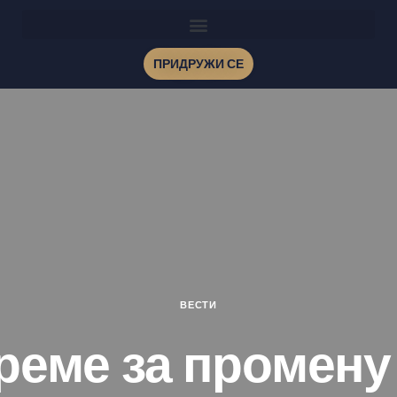
ПРИДРУЖИ СЕ
ВЕСТИ
реме за промену