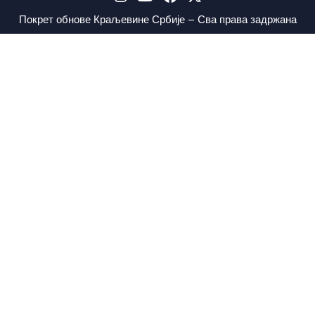
Покрет обнове Краљевине Србије – Сва права задржана