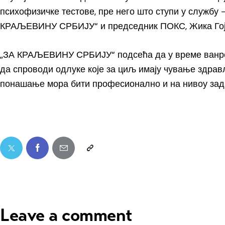
психофизичке тестове, пре него што ступи у службу –
КРАЉЕВИНУ СРБИЈУ“ и председник ПОКС, Жика Гој
„ЗА КРАЉЕВИНУ СРБИЈУ“ подсећа да у време ванред
да спроводи одлуке које за циљ имају чување здрав
понашање мора бити професионално и на нивоу зад
Leave a comment