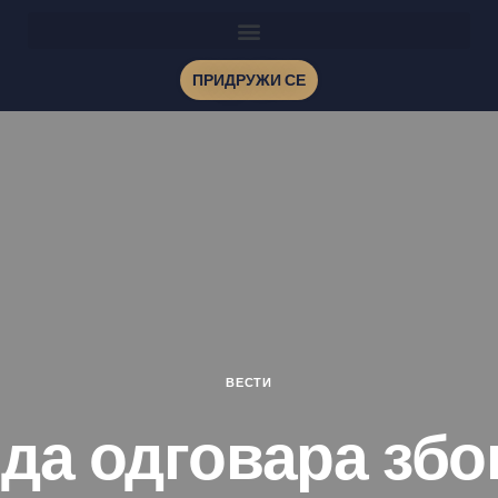
ПРИДРУЖИ СЕ
ВЕСТИ
да одговара због