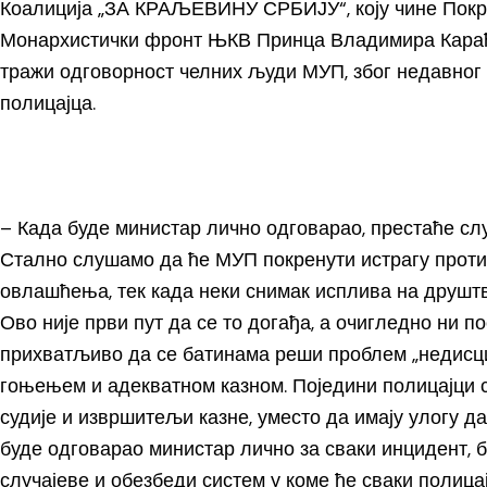
Коалиција „ЗА КРАЉЕВИНУ СРБИЈУ“, коју чине Покр
Монархистички фронт ЊКВ Принца Владимира Карађ
тражи одговорност челних људи МУП, због недавног
полицајца.
– Када буде министар лично одговарао, престаће сл
Стално слушамо да ће МУП покренути истрагу проти
овлашћења, тек када неки снимак исплива на друштв
Ово није први пут да се то догађа, а очигледно ни п
прихватљиво да се батинама реши проблем „недисци
гоњењем и адекватном казном. Поједини полицајци с
судије и извршитељи казне, уместо да имају улогу д
буде одговарао министар лично за сваки инцидент, 
случајеве и обезбеди систем у коме ће сваки полица