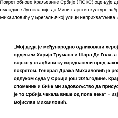
Покрет обнове Краљевине Србије (ПОКС) оцењује да
омладине Југославије да Министарство културе заб
Михаиловићу у Брегалничкој улици неприхватљива и 
„Мој деда је међународно одликовани херо
ордењем Харија Трумана и Шарл Де Гола, а
војске у отаџбини су изједначени пред зак
покретом. Генерал Дража Михаиловић је р
одлуком суда у Србији још 2015.године. Кра
споменик и биће ми задовољство да прису
је то Србија чекала више од пола века“ – и
Војислав Михаиловић.