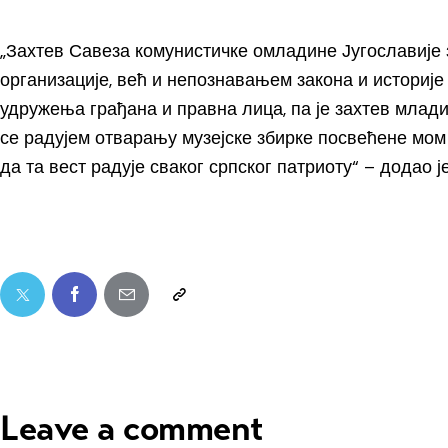
„Захтев Савеза комунистичке омладине Југославије
организације, већ и непознавањем закона и историје 
удружења грађана и правна лица, па је захтев млади
се радујем отварању музејске збирке посвећене мом
да та вест радује сваког српског патриоту“ – додао 
Leave a comment