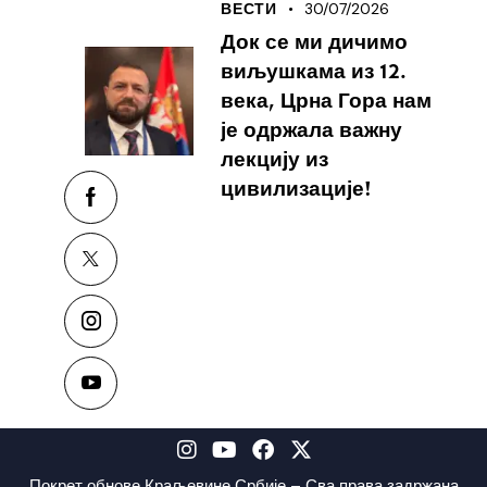
30/07/2026
ВЕСТИ
Док се ми дичимо
виљушкама из 12.
века, Црна Гора нам
је одржала важну
лекцију из
цивилизације!
Покрет обнове Краљевине Србије – Сва права задржана