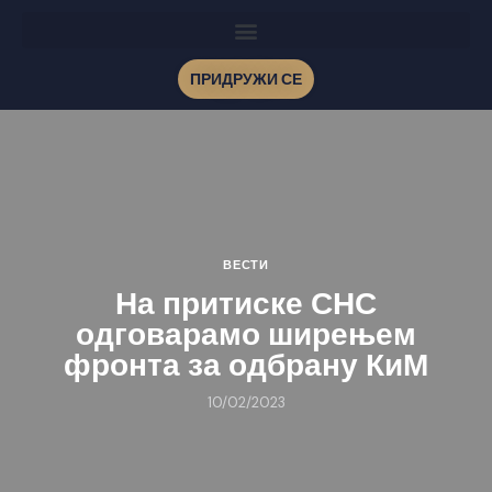
ПРИДРУЖИ СЕ
ВЕСТИ
На притиске СНС
одговарамо ширењем
фронта за одбрану КиМ
10/02/2023