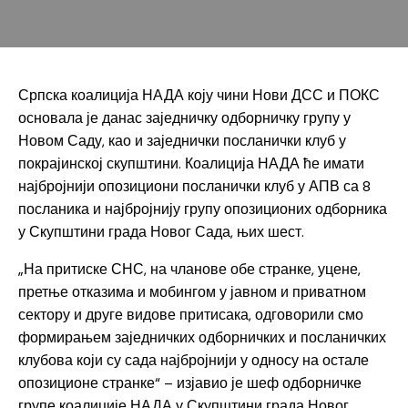
Српска коалиција НАДА коју чини Нови ДСС и ПОКС
основала је данас заједничку одборничку групу у
Новом Саду, као и заједнички посланички клуб у
покрајинској скупштини. Коалиција НАДА ће имати
најбројнији опозициони посланички клуб у АПВ са 8
посланика и најбројнију групу опозиционих одборника
у Скупштини града Новог Сада, њих шест.
„На притиске СНС, на чланове обе странке, уцене,
претње отказимa и мобингом у јавном и приватном
сектору и друге видове притисака, одговорили смо
формирањем заједничких одборничких и посланичких
клубова који су сада најбројнији у односу на остале
опозиционе странке“ – изјавио је шеф одборничке
групе коалиције НАДА у Скупштини града Новог