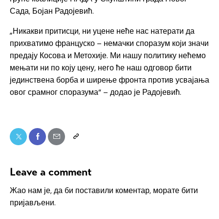
Сада, Бојан Радојевић.
„Никакви притисци, ни уцене неће нас натерати да
прихватимо француско – немачки споразум који значи
предају Косова и Метохије. Ми нашу политику нећемо
мењати ни по коју цену, него ће наш одговор бити
јединствена борба и ширење фронта против усвајања
овог срамног споразума“ – додао је Радојевић.
Leave a comment
Жао нам је, да би поставили коментар, морате
бити
пријављени
.