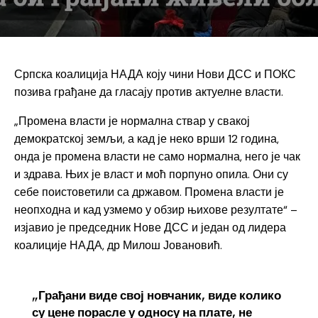
Српска коалиција НАДА коју чини Нови ДСС и ПОКС
позива грађане да гласају против актуелне власти.
„Промена власти је нормална ствар у свакој
демократској земљи, а кад је неко врши 12 година,
онда је промена власти не само нормална, него је чак
и здрава. Њих је власт и моћ порпуно опила. Они су
себе поистоветили са државом. Промена власти је
неопходна и кад узмемо у обзир њихове резултате“ –
изјавио је председник Нове ДСС и један од лидера
коалиције НАДА, др Милош Јовановић.
„Грађани виде свој новчаник, виде колико
су цене порасле у односу на плате, не