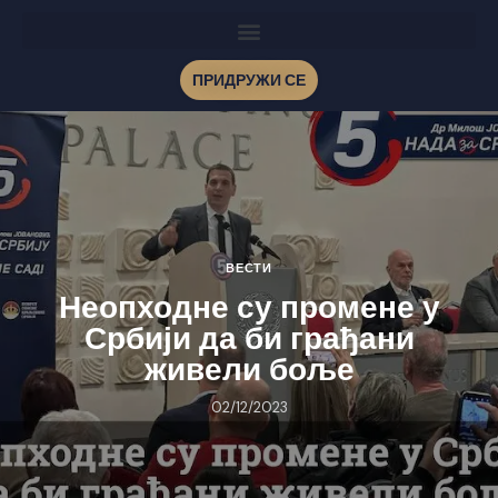
ПРИДРУЖИ СЕ
ВЕСТИ
Неопходне су промене у
Србији да би грађани
живели боље
02/12/2023