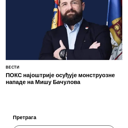
ВЕСТИ
ПОКС најоштрије осуђује монструозне
нападе на Мишу Бачулова
Претрага