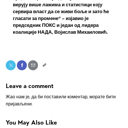
верују више лажима и статистици коју
сервира власт да се живи боље и зато ће
гласати за промене“ – изјавио је
председник ПОКС и један од лидера
коалиције НАДА, Војислав Михаиловић.
Leave a comment
Жао нам је, да би поставили коментар, морате
бити
пријављени
.
You May Also Like