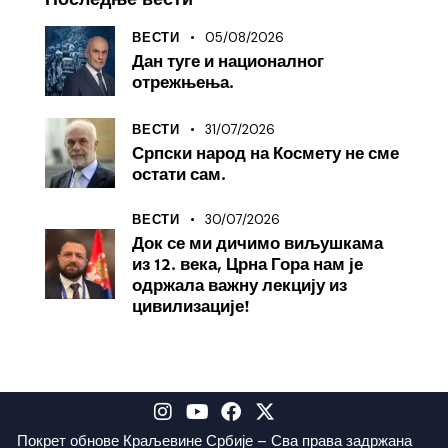
05/08/2026
ВЕСТИ
Дан туге и националног
отрежњења.
31/07/2026
ВЕСТИ
Српски народ на Космету не сме
остати сам.
30/07/2026
ВЕСТИ
Док се ми дичимо виљушкама
из 12. века, Црна Гора нам је
одржала важну лекцију из
цивилизације!
Покрет обнове Краљевине Србије – Сва права задржана