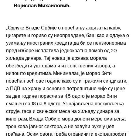
Војислав Михаиловић.
„Одлуке Владе Србије о повећању акциза на кафу,
цигарете и гориво су неоправдане, баш као и одлука о
узимању иностраних кредита да би се пензионерима
пред изборе исплатила једнократна помоћ од 20
хиљада динара. Тај новац је држава морала
обезбедити уштедама и из сопствених извора, а
нипошто кредитима. Минималац је морао бити
повећан већ ове године како су и тражили синдикати,
а ПДВ на храну и основне потрепштине чије су цене
за две године порасле за 45 одсто је морао бити
смањен са 18 на 8 одсто. Уз најављена поскупљења
струје, гаса и свињског меса на хиљаду динара за
килограм, Влада Србије мора донети мере смањења
трошкова јавног сектора, а не завући руке у џеп
грађана. Осим овога треба ограничити екстрапрофит