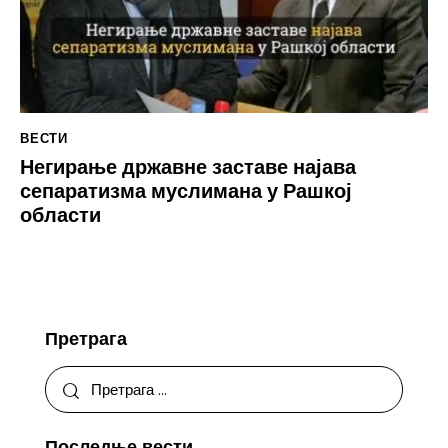
ВЕСТИ
Негирање државне заставе најава
сепаратизма муслимана у Рашкој
области
Претрага
Последње вести