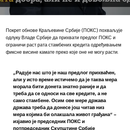
Покрет обнове Краљевине Србије (ПОКС) похваљује
одлуку Владе Србије да прихвати предлог ПОКС и
ограничи раст рата стамбених кредита одређивањем
фиксне висине камате преко које оне не могу расти.
„Радује нас што је наш предлог прихваћен,
али у исто време истичемо да је таква мера
морала бити донета знатно раније и да
треба да се односи на све кредите, а не
само стамбене. Осим ове мере држава
држава треба да донесе још читав низ
мера којима би олакшала живот грађана“ –
изјавио је председник ПОКС и
потпредседник Скупштине Србије