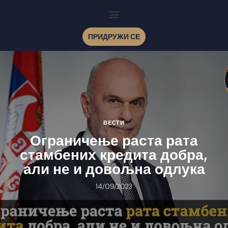
ПРИДРУЖИ СЕ
ВЕСТИ
Ограничење раста рата
стамбених кредита добра,
али не и довољна одлука
14/09/2023