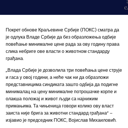
Покрет обнове Краљевине Србије (ПОКС) сматра да
је одлука Владе Србије да без образложења одбије
повећање минималне цене рада за ову годину права
слика небриге ове власти о животном стандарду
грађана.
„Влада Србије је дозволила три повећања цене струје
и гаса у овој години, а неће чак ни да образложи
представницима синдиката зашто одбија да подигне
минималац на цену минималне потрошачке корпе и
олакша положај и живот људи са најнижим
примањима. Та чињеница говори колико ову власт
заиста није брига за животни стандард грађана“ –
изјавио је председник ПОКС, Војислав Михаиловић.