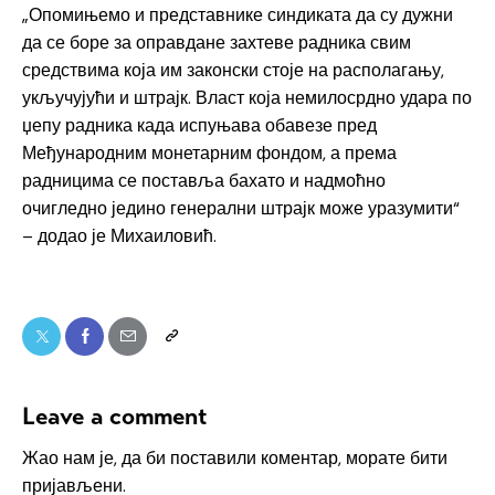
„Опомињемо и представнике синдиката да су дужни
да се боре за оправдане захтеве радника свим
средствима која им законски стоје на располагању,
укључујући и штрајк. Власт која немилосрдно удара по
џепу радника када испуњава обавезе пред
Међународним монетарним фондом, а према
радницима се поставља бахато и надмоћно
очигледно једино генерални штрајк може уразумити“
– додао је Михаиловић.
Leave a comment
Жао нам је, да би поставили коментар, морате
бити
пријављени
.