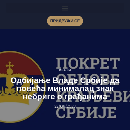
ПРИДРУЖИ СЕ
ВЕСТИ
Одбијање Владе Србије да
повећа минималац знак
небриге о грађанима
22/08/2023