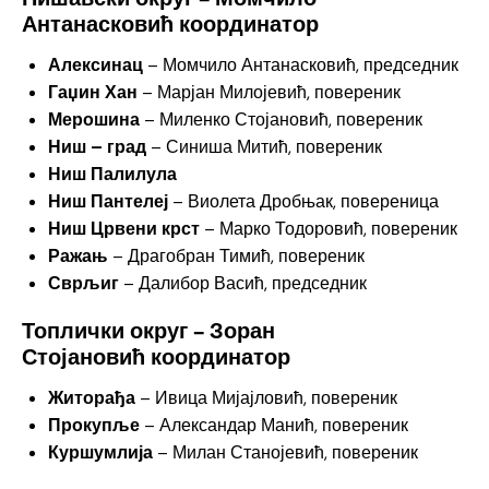
Антанасковић координатор
Алексинац
– Момчило Антанасковић, председник
Гаџин Хан
– Марјан Милојевић, повереник
Мерошина
– Миленко Стојановић, повереник
Ниш – град
– Синиша Митић, повереник
Ниш Палилула
Ниш Пантелеј
– Виолета Дробњак, повереница
Ниш Црвени крст
– Марко Тодоровић, повереник
Ражањ
– Драгобран Тимић, повереник
Сврљиг
– Далибор Васић, председник
Топлички округ – Зоран
Стојановић
координатор
Житорађа
– Ивица Мијајловић, повереник
Прокупље
– Александар Манић, повереник
Куршумлија
– Милан Станојевић, повереник