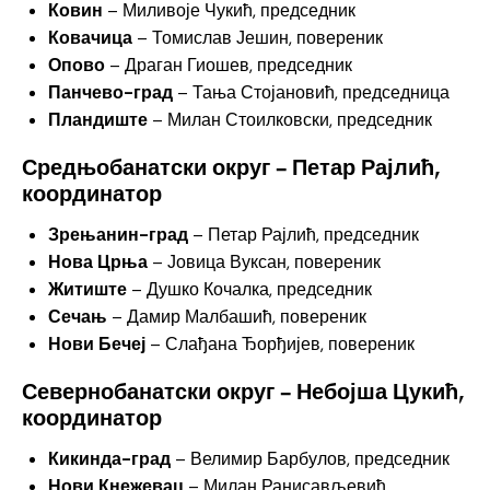
Ковин
– Миливоје Чукић, председник
Ковачица
– Томислав Јешин, повереник
Опово
– Драган Гиошев, председник
Панчево-град
– Тања Стојановић, председница
Пландиште
– Милан Стоилковски, председник
Средњобанатски округ – Петар Рајлић,
координатор
Зрењанин-град
– Петар Рајлић, председник
Нова Црња
– Јовица Вуксан, повереник
Житиште
– Душко Кочалка, председник
Сечањ
– Дамир Малбашић, повереник
Нови Бечеј
– Слађана Ђорђијев, повереник
Севернобанатски округ – Небојша Цукић,
координатор
Кикинда-град
– Велимир Барбулов, председник
Нови Кнежевац
– Милан Ранисављевић,