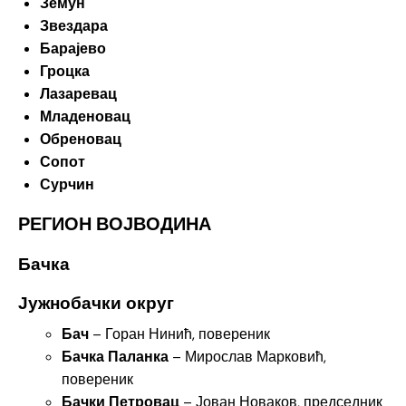
Земун
Звездара
Барајево
Гроцка
Лазаревац
Младеновац
Обреновац
Сопот
Сурчин
РЕГИОН ВОЈВОДИНА
Бачка
Јужнобачки округ
Бач
– Горан Нинић, повереник
Бачка Паланка
– Мирослав Марковић,
повереник
Бачки Петровац
– Јован Новаков, председник