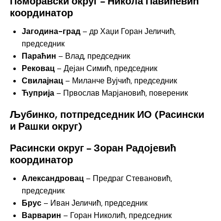
Пoморавски округ – Никола Павићевић
координатор
Јагодина-град
– др Хаџи Горан Јеличић,
председник
Параћин
– Влад, председник
Рековац
– Дејан Симић, председник
Свилајнац
– Миланче Вујчић, председник
Ћуприја
– Првослав Марјановић, повереник
Љубинко,
потпредседник ИО (
Расински
и Рашки округ)
Расински округ – Зоран Радојевић
координатор
Александровац
– Предраг Стевановић,
председник
Брус
– Иван Јеличић, председник
Варварин
– Горан Николић, председник