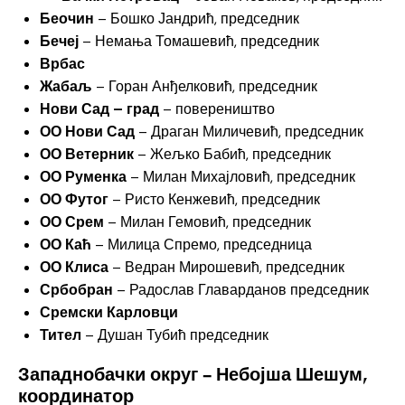
Беочин
– Бошко Јандрић, председник
Бечеј
– Немања Томашевић, председник
Врбас
Жабаљ
– Горан Анђелковић, председник
Нови Сад – град
– повереништво
ОО Нови Сад
– Драган Миличевић, председник
ОО Ветерник
– Жељко Бабић, председник
ОО Руменка
– Милан Михајловић, председник
ОО Футог
– Ристо Кенжевић, председник
ОО Срем
– Милан Гемовић, председник
ОО Каћ
– Милица Спремо, председница
ОО Клиса
– Ведран Мирошевић, председник
Србобран
– Радослав Главарданов председник
Сремски Карловци
Тител
– Душан Тубић председник
Западнобачки округ – Небојша Шешум,
координатор