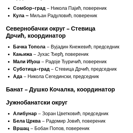
Сомбор-град
– Никола Пајић, повереник
Кула –
Миљан Радуловић, повереник
Севернобачки округ – Стевица
Дрчић,
координатор
Бачка Топола
– Вујадин Кнежевић, председник
Кањижа
– Јухас Ђерђ, повереник
Мали Иђош
– Радоје Ђуричић, повереник
Суботица-град
– Стевица Дрчић, председник
Ада
– Никола Сегедински, председник
Банат – Душко Кочалка, координатор
Јужнобанатски округ
Алибунар
– Зоран Цветковић, председник
Бела Црква
– Радомир Јовић, повереник
Вршац
– Бобан Попов, повереник