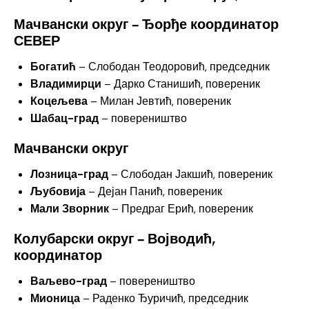
Мачвански округ – Ђорђе координатор
СЕВЕР
Богатић
– Слободан Теодоровић, председник
Владимирци
– Дарко Станишић, повереник
Коцељева
– Милан Јевтић, повереник
Шабац-град
– повереништво
Мачвански округ
Лозница-град
– Слободан Јакшић, повереник
Љубовија
– Дејан Панић, повереник
Мали Зворник
– Предраг Ерић, повереник
Колубарски округ – Војводић,
координатор
Ваљево-град
– повереништво
Мионица
– Раденко Ђуричић, председник