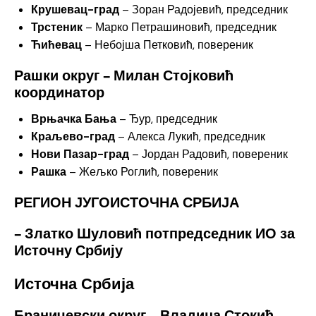
Крушевац-град
– Зоран Радојевић, председник
Трстеник
– Марко Петрашиновић, председник
Ћићевац
– Небојша Петковић, повереник
Рашки округ – Милан Стојковић
координатор
Врњачка Бања
– Ђур, председник
Краљево-град
– Алекса Лукић, председник
Нови Пазар-град
– Јордан Радовић, повереник
Рашка
– Жељко Роглић, повереник
РЕГИОН ЈУГОИСТОЧНА СРБИЈА
– Златко Шуловић потпредседник ИО за
Источну Србију
Источна Србија
Браничевски округ – Владица Стокић