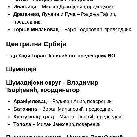
Ивањица
– Милош Драгојевић, председник
Драгачево, Лучани и Гуча
– Радоња Тајсић,
председник
Горњи Милановац
– Рајко Тодоровић, председник
Централна Србија
– др
Хаџи Горан Јеличић потпредседник ИО
Шумадија
Шумадијски округ – Владимир
Ђорђевић, координатор
Аранђеловац
– Радoван Анић, повереник
Баточина
– Зоран Милановић, председник
Крагујевац-град
– Милан Тановић, председник
Топола
– Милан Јанковић, повереник