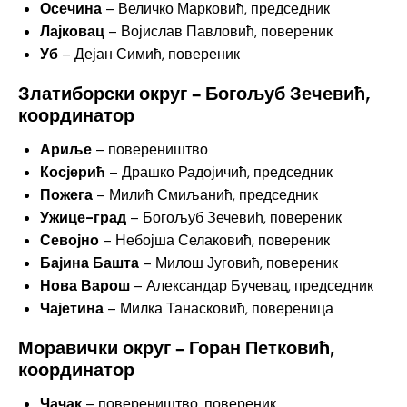
Осечина
– Величко Марковић, председник
Лајковац
– Војислав Павловић, повереник
Уб
– Дејан Симић, повереник
Златиборски округ – Богољуб Зечевић,
координатор
Ариље
– повереништво
Косјерић
– Драшко Радојичић, председник
Пожега
– Милић Смиљанић, председник
Ужице-град
– Богољуб Зечевић, повереник
Севојно
– Небојша Селаковић, повереник
Бајина Башта
– Милош Југовић, повереник
Нова Варош
– Александар Бучевац, председник
Чајетина
– Милка Танасковић, повереница
Моравички округ
– Горан Петковић,
координатор
Чачак
– повереништво, повереник