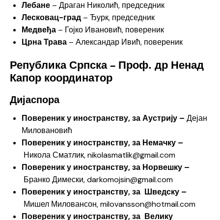
Лебане
– Драган Николић, председник
Лесковац-град
– Ђурк, председник
Медвеђа
– Гојко Ивановић, повереник
Црна Трава
– Александар Ивић, повереник
Република Српска – Проф. др Ненад
Капор координатор
Дијаспора
Повереник у иностранству, за Аустрију –
Дејан
Миловановић
Повереник у иностранству, за Немачку –
Никола Сматлик, nikolasmatlik@gmail.com
Повереник у иностранству, за Норвешку –
Бранко Димески, darkomojsin@gmail.com
Повереник у иностранству, за Шведску –
Мишел Миловансон, milovansson@hotmail.com
Повереник у иностранству, за Велику