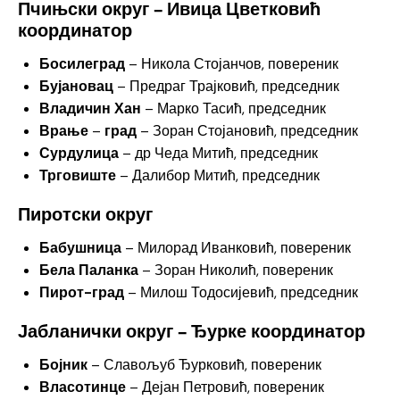
Пчињски округ – Ивица Цветковић
координатор
Босилеград
– Никола Стојанчов, повереник
Бујановац
– Предраг Трајковић, председник
Владичин Хан
– Марко Тасић, председник
Врање
–
град
– Зоран Стојановић, председник
Сурдулица
– др Чеда Митић, председник
Трговиште
– Далибор Митић, председник
Пиротски округ
Бабушница
– Милорад Иванковић, повереник
Бела Паланка
– Зоран Николић, повереник
Пирот-град
– Милош Тодосијевић, председник
Јабланички округ – Ђурке координатор
Бојник
– Славољуб Ђурковић, повереник
Власотинце
– Дејан Петровић, повереник