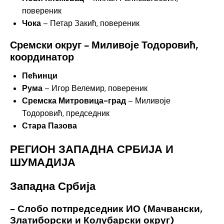
повереник
Чока
– Петар Закић, повереник
Сремски округ – Миливоје Тодоровић,
координатор
Пећинци
Рума
– Игор Велемир, повереник
Сремска Митровица-град
– Миливоје
Тодоровић, председник
Стара Пазова
РЕГИОН ЗАПАДНА СРБИЈА И
ШУМАДИЈА
Западна Србија
– Слобо потпредседник ИО (Мачвански,
Златиборски и Колубарски округ)