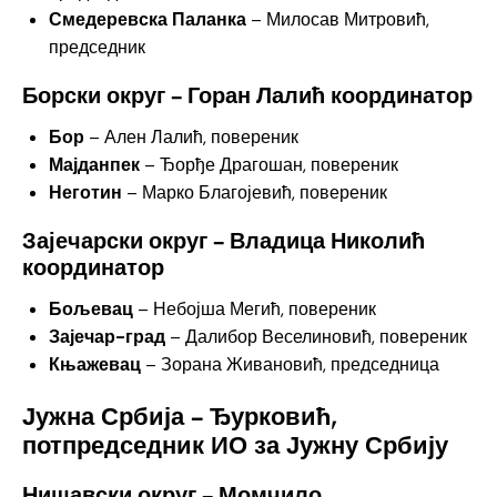
Смедеревска Паланка
– Милосав Митровић,
председник
Борски округ – Горан Лалић координатор
Бор
– Ален Лалић, повереник
Мајданпек
– Ђорђе Драгошан, повереник
Неготин
– Марко Благојевић, повереник
Зајечарски округ – Владица Николић
координатор
Бољевац
– Небојша Мегић, повереник
Зајечар-град
– Далибор Веселиновић, повереник
Књажевац
– Зорана Живановић, председница
Јужна Србија – Ђурковић,
потпредседник ИО за Јужну Србију
Нишавски округ – Момчило