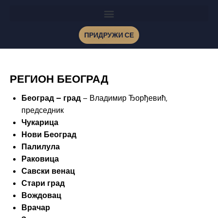
ПРИДРУЖИ СЕ
РЕГИОН БЕОГРАД
Београд – град
– Владимир Ђорђевић,
председник
Чукарица
Нови Београд
Палилула
Раковица
Савски венац
Стари град
Вождовац
Врачар