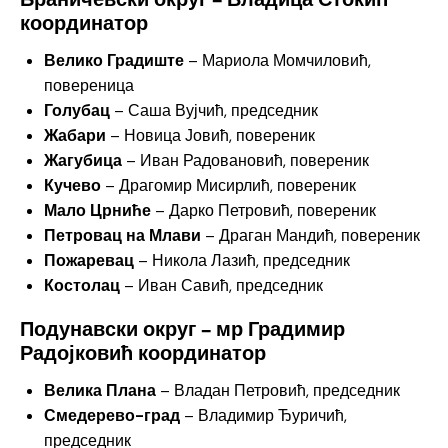
координатор
Велико Градиште
– Мариола Момчиловић,
повереница
Голубац
– Саша Вујчић, председник
Жабари
– Новица Јовић, повереник
Жагубица
– Иван Радовановић, повереник
Кучево
– Драгомир Мисирлић, повереник
Мало Црниће
– Дарко Петровић, повереник
Петровац на Млави
– Драган Мандић, повереник
Пожаревац
– Никола Лазић, председник
Костолац
– Иван Савић, председник
Подунавски округ – мр Градимир
Радојковић координатор
Велика Плана
– Владан Петровић, председник
Смедерево-град
– Владимир Ђуричић,
председник