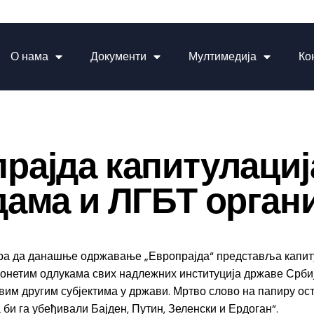
О нама
Документи
Мултимедија
Ко
ајда капитулациј
ама и ЛГБТ орган
ра да данашње одржавање „Европрајда“ представља капит
 донетим одлукама свих надлежних институција државе Срб
 свим другим субјектима у држави. Мртво слово на папиру о
би га убеђивали Бајден, Путин, Зеленски и Ердоган“.