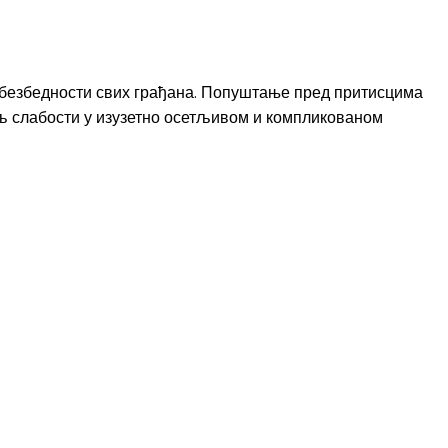
о безбедности свих грађана. Попуштање пред притисцима
ељ слабости у изузетно осетљивом и компликованом