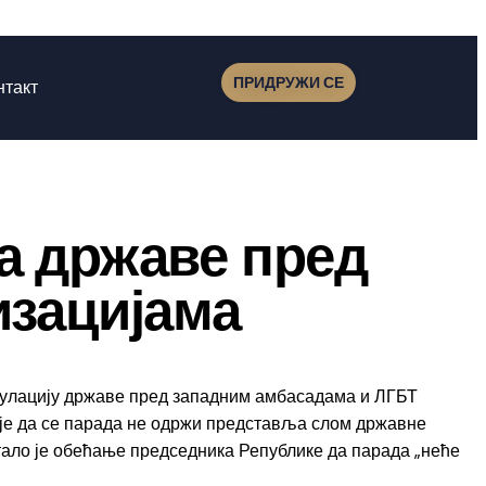
ПРИДРУЖИ СЕ
нтакт
а државе пред
изацијама
улацију државе пред западним амбасадама и ЛГБТ
ије да се парада не одржи представља слом државне
стало је обећање председника Републике да парада „неће