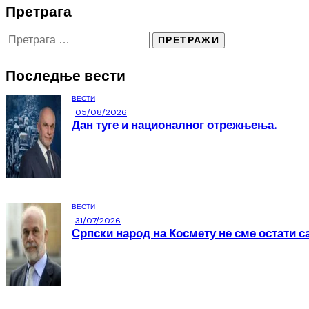
Претрага
Последње вести
ВЕСТИ
05/08/2026
Дан туге и националног отрежњења.
ВЕСТИ
31/07/2026
Српски народ на Космету не сме остати с