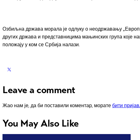
Озбиљна држава морала је одлуку о неодржавању „Европра
других држава и представницима мањинских група које на
положају у ком се Србија налази.
Leave a comment
Жао нам је, да би поставили коментар, морате
бити прија
You May Also Like