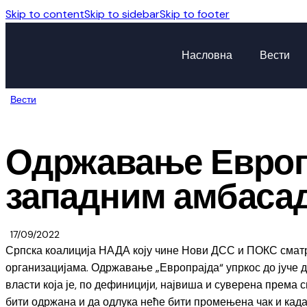
Skip to content
Skip to sidebar
Skip to footer
Насловна
Вести
Вести
Одржавање Европр
западним амбасад
17/09/2022
Српска коалиција НАДА коју чине Нови ДСС и ПОКС смат
организацијама. Одржавање „Европрајда“ упркос до јуче
власти која је, по дефиницији, највиша и суверена према
бити одржана и да одлука неће бити промењена чак и када 