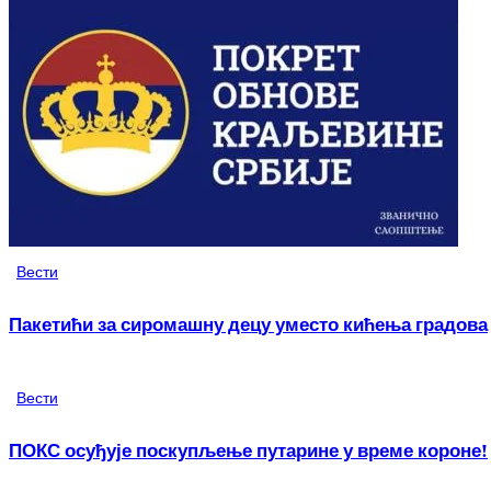
Вести
Пакетићи за сиромашну децу уместо кићења градова
Вести
ПОКС осуђује поскупљење путарине у време короне!