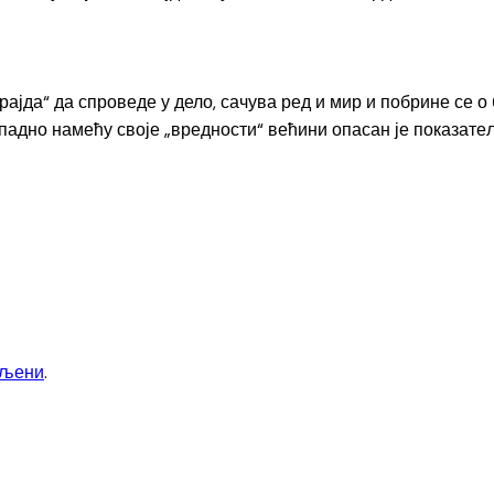
јда“ да спроведе у дело, сачува ред и мир и побрине се 
падно намећу своје „вредности“ већини опасан је показат
вљени
.