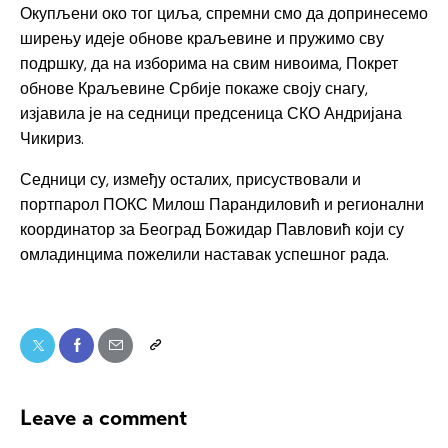
Окупљени око тог циља, спремни смо да допринесемо
ширењу идеје обнове краљевине и пружимо сву
подршку, да на изборима на свим нивоима, Покрет
обнове Краљевине Србије покаже своју снагу,
изјавила је на седници предсеница СКО Андријана
Чикириз.
Седници су, између осталих, присуствовали и
портпарол ПОКС Милош Парандиловић и регионални
координатор за Београд Божидар Павловић који су
омладинцима пожелили наставак успешног рада.
Leave a comment