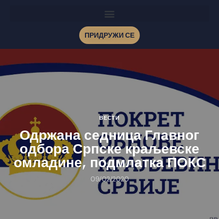
ПРИДРУЖИ СЕ
ВЕСТИ
Одржана седница Главног
одбора Српске краљевске
омладине, подмлатка ПОКС
09/02/2020