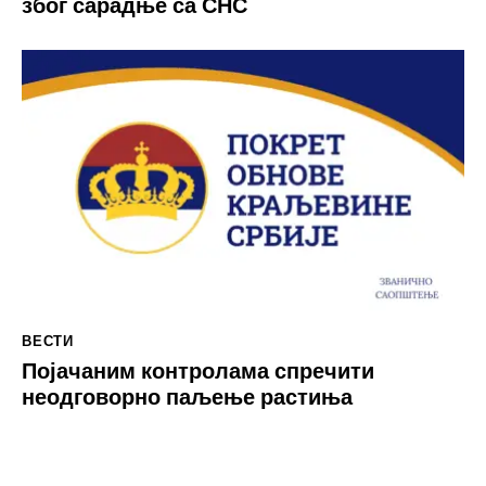
због сарадње са СНС
ВЕСТИ
Појачаним контролама спречити
неодговорно паљење растиња