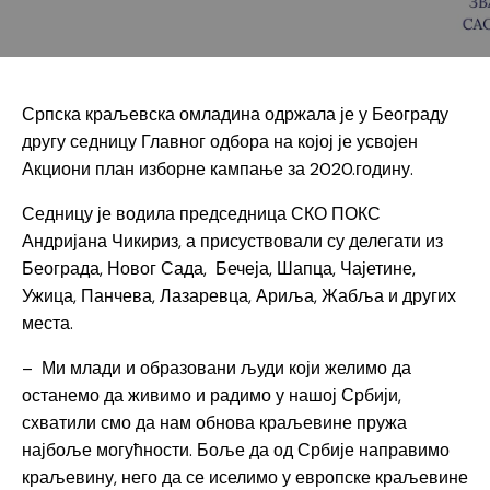
Српска краљевска омладина одржала је у Београду
другу седницу Главног одбора на којој је усвојен
Акциони план изборне кампање за 2020.годину.
Седницу је водила председница СКО ПОКС
Андријана Чикириз, а присуствовали су делегати из
Београда, Новог Сада, Бечеја, Шапца, Чајетине,
Ужица, Панчева, Лазаревца, Ариља, Жабља и других
места.
– Ми млади и образовани људи који желимо да
останемо да живимо и радимо у нашој Србији,
схватили смо да нам обнова краљевине пружа
најбоље могућности. Боље да од Србије направимо
краљевину, него да се иселимо у европске краљевине