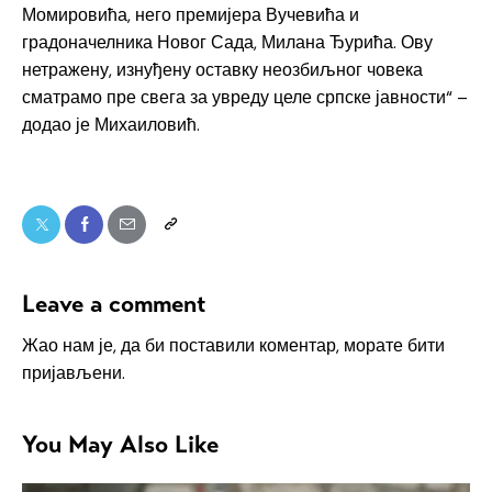
Момировића, него премијера Вучевића и
градоначелника Новог Сада, Милана Ђурића. Ову
нетражену, изнуђену оставку неозбиљног човека
сматрамо пре свега за увреду целе српске јавности“ –
додао је Михаиловић.
Leave a comment
Жао нам је, да би поставили коментар, морате
бити
пријављени
.
You May Also Like