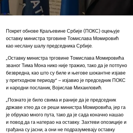
Покрет обнове Краљевине Србије (ПОКС) оцењује
оставку министра трговине Томислава Момировић
као неслану шалу председника Србије.
„Оставку министра трговине Томислава Момировића
званог Тима Мона нико није тражио, тако да је потпуно
безвредна, као што су биле и његове шокантне изјаве
у претходном периоду“ – изјавио је председник ПОКС
и народни посланик, Војислав Михаиловић.
„Познато је било свима и раније да је председник
државе хтео да се реши министра Момировића, јер га
је обрукао много пута, тако да је сада коначно нашао
и повод да га натерао на оставку. Захтеви опозиције и
грађана су јасни, а они не подразумевају оставку