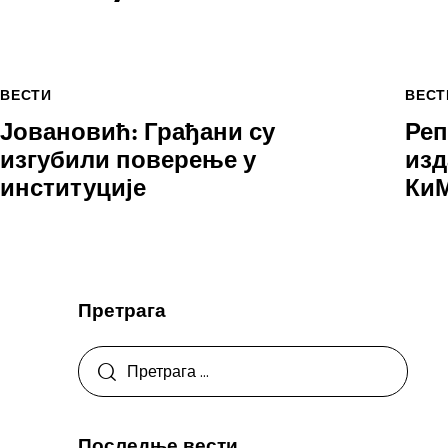
ВЕСТИ
ВЕСТ
Јовановић: Грађани су
Реп
изгубили поверење у
изд
институције
Ки
Претрага
Последње вести