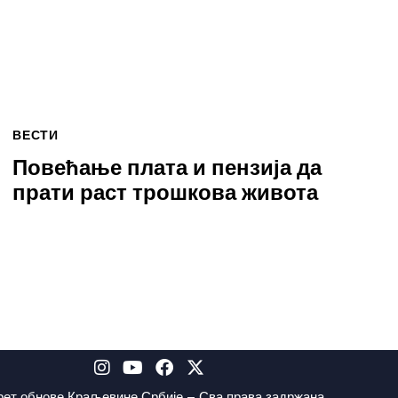
ВЕСТИ
Повећање плата и пензија да
прати раст трошкова живота
рет обнове Краљевине Србије – Сва права задржана