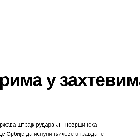
рима у захтевим
ржава штрајк рудара ЈП Површинска
де Србије да испуни њихове оправдане