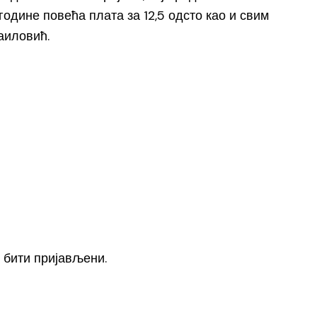
одине повећа плата за 12,5 одсто као и свим
аиловић.
е
бити пријављени
.