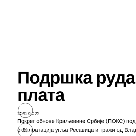
ВЕСТИ
Подршка руда
плата
20/12/2022
Покрет обнове Краљевине Србије (ПОКС) под
експлоатација угља Ресавица и тражи од Вла