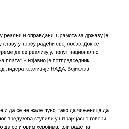
у реални и оправдани. Срамота за државу је
 главу у торбу радећи свој посао. Док се
време да се реализују, попут националног
а плата“ – изјавио је потпредседник
од лидера коалиције НАДА, Војислав
же и да се не жале пуно, тако да чињеница да
ног предузећа ступили у штрајк јасно говори
о да се и овим херојима, који раде на