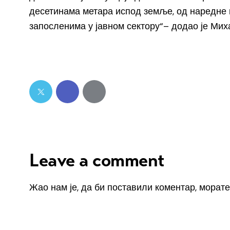
десетинама метара испод земље, од наредне г
запосленима у јавном сектору“– додао је Мих
Leave a comment
Жао нам је, да би поставили коментар, морат