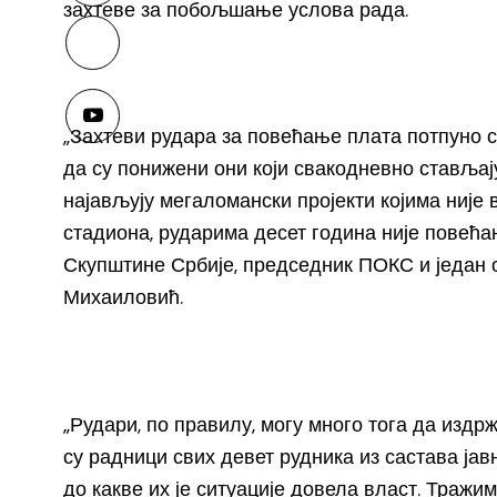
захтеве за побољшање услова рада.
„Захтеви рудара за повећање плата потпуно с
да су понижени они који свакодневно стављају
најављују мегаломански пројекти којима није 
стадиона, рударима десет година није повећан
Скупштине Србије, председник ПОКС и један 
Михаиловић.
„Рудари, по правилу, могу много тога да издр
су радници свих девет рудника из састава јав
до какве их је ситуације довела власт. Тражим