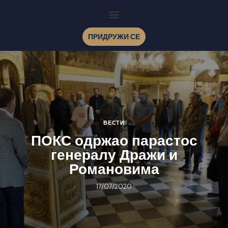
ПРИДРУЖИ СЕ
ВЕСТИ
ПОКС одржао парастос
генералу Дражи и
Романовима
17/07/2020