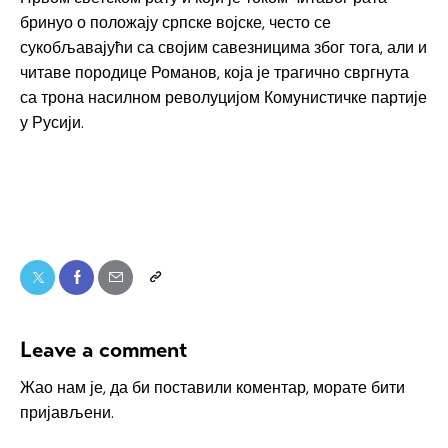
бринуо о положају српске војске, често се
сукобљавајући са својим савезницима због тога, али и
читаве породице Романов, која је трагично свргнута
са трона насилном револуцијом Комунистичке партије
у Русији.
Leave a comment
Жао нам је, да би поставили коментар, морате
бити
пријављени
.