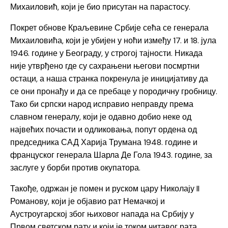
Михаиловић, који је био присутан на парастосу.
Покрет обнове Краљевине Србије сећа се генерала
Михаиловића, који је убијен у ноћи између 17. и 18. јула
1946. године у Београду, у строгој тајности. Никада
није утврђено где су сахрањени његови посмртни
остаци, а наша странка покренула је иницијативу да
се они пронађу и да се пребаце у породичну гробницу.
Тако би српски народ исправио неправду према
славном генералу, који је одавно добио неке од
највећих почасти и одликовања, попут ордена од
председника САД Харија Трумана 1948. године и
француског генерала Шарла Де Гола 1943. године, за
заслуге у борби против окупатора.
Такође, одржан је помен и руском цару Николају II
Романову, који је објавио рат Немачкој и
Аустроугарској због њиховог напада на Србију у
Првом светском рату и који је током читавог рата