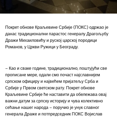
Покрет обнове Краљевине Србије (ПОКС) одржао је
данас традиционални парастос генералу Драгољубу
Дражи Михаиловићу и руској царској породици
Романов, у Цркви Ружици у Београду.
– Као и сваке године, традиционално, поштујући све
прописане мере, одали смо почаст најславнијем
српском официру и највећем пријатељу Срба и
Србије у Првом светском рату. Покрет обнове
Краљевине Србије ће наставити да обележава овај
важни датум за српску историју и чува колективно
сећање нашег народа – поручио је унук славног
генерала Драже и потпредседник ПОКС Војислав