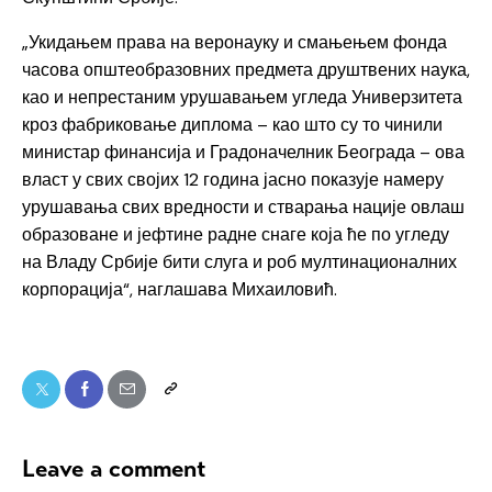
„Укидањем права на веронауку и смањењем фонда
часова општеобразовних предмета друштвених наука,
као и непрестаним урушавањем угледа Универзитета
кроз фабриковање диплома – као што су то чинили
министар финансија и Градоначелник Београда – ова
власт у свих својих 12 година јасно показује намеру
урушавања свих вредности и стварања нације овлаш
образоване и јефтине радне снаге која ће по угледу
на Владу Србије бити слуга и роб мултинационалних
корпорација“, наглашава Михаиловић.
Leave a comment