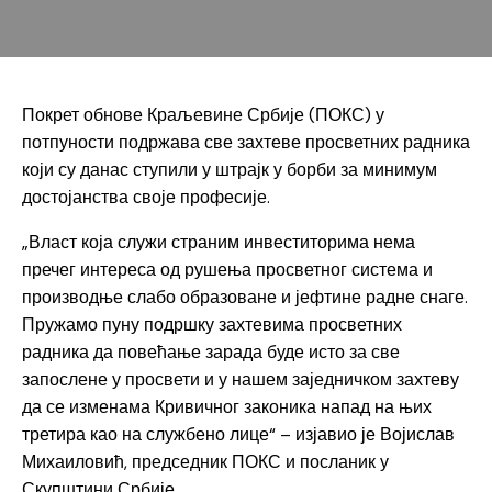
Покрет обнове Краљевине Србије (ПОКС) у
потпуности подржава све захтеве просветних радника
који су данас ступили у штрајк у борби за минимум
достојанства своје професије.
„Власт која служи страним инвеститорима нема
пречег интереса од рушења просветног система и
производње слабо образоване и јефтине радне снаге.
Пружамо пуну подршку захтевима просветних
радника да повећање зарада буде исто за све
запослене у просвети и у нашем заједничком захтеву
да се изменама Кривичног законика напад на њих
третира као на службено лице“ – изјавио је Војислав
Михаиловић, председник ПОКС и посланик у
Скупштини Србије.