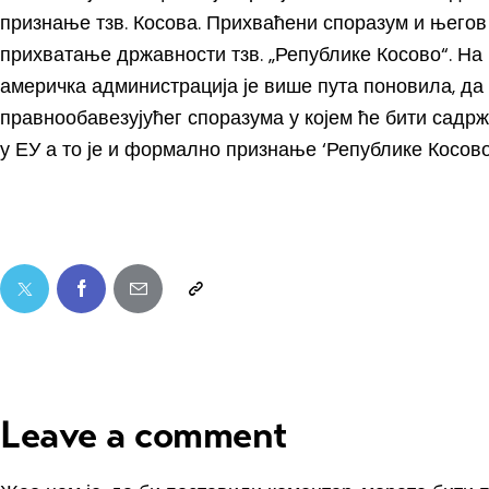
признање тзв. Косова. Прихваћени споразум и његов
прихватање државности тзв. „Републике Косово“. На
америчка администрација је више пута поновила, да
правнообавезујућег споразума у којем ће бити садр
у ЕУ а то је и формално признање ‘Републике Косово
Leave a comment