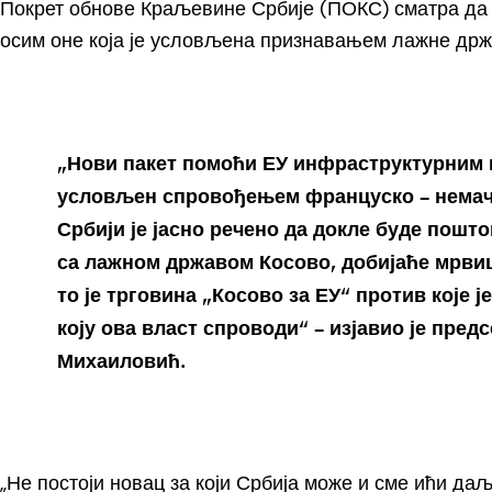
Покрет обнове Краљевине Србије (ПОКС) сматра да 
осим оне која је условљена признавањем лажне држ
„Нови пакет помоћи ЕУ инфраструктурним п
условљен спровођењем француско – немачк
Србији је јасно речено да докле буде пош
са лажном државом Косово, добијаће мрвиц
то је трговина „Косово за ЕУ“ против које ј
коју ова власт спроводи“ – изјавио је пре
Михаиловић.
„Не постоји новац за који Србија може и сме ићи даљ