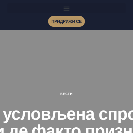
ПРИДРУЖИ СЕ
ВЕСТИ
 условљена сп
 де факто приз