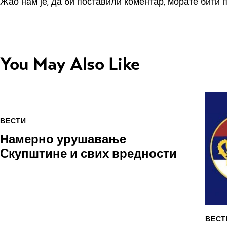
Жао нам је, да би поставили коментар, морате
бити 
You May Also Like
ВЕСТИ
Намерно урушавање
Скупштине и свих вредности
ВЕСТ