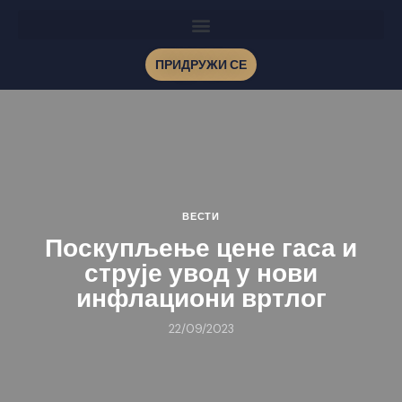
ПРИДРУЖИ СЕ
ВЕСТИ
Поскупљење цене гаса и
струје увод у нови
инфлациони вртлог
22/09/2023