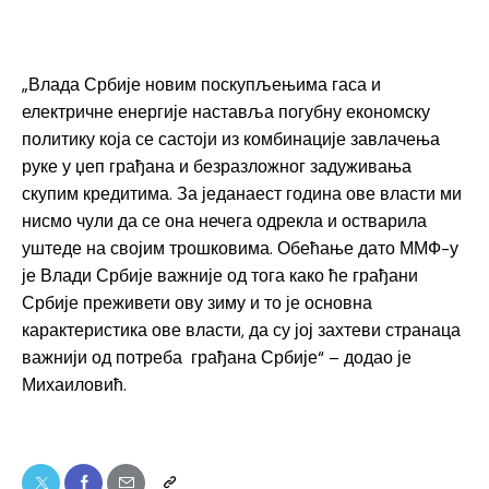
„Влада Србије новим поскупљењима гаса и
електричне енергије наставља погубну економску
политику која се састоји из комбинације завлачења
руке у џеп грађана и безразложног задуживања
скупим кредитима. За једанаест година ове власти ми
нисмо чули да се она нечега одрекла и остварила
уштеде на својим трошковима. Обећање дато ММФ-у
је Влади Србије важније од тога како ће грађани
Србије преживети ову зиму и то је основна
карактеристика ове власти, да су јој захтеви странаца
важнији од потреба грађана Србије“ – додао је
Михаиловић.