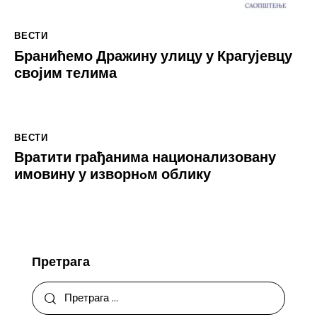
ВЕСТИ
Бранићемо Дражину улицу у Крагујевцу
својим телима
ВЕСТИ
Вратити грађанима национализовану
имовину у изворнoм облику
Претрага