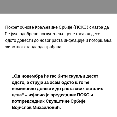
Покрет обнове Краљевине Србије (ПОКС) сматра да
ће јуче одобрено поскупљење цене гаса од десет
одсто довести до новог раста инфлације и погоршања
животног стандарда грађана.
„Од новембра ће гас бити скупљи десет
одсто, а струја за осам одсто што ће
неминовно довести до раста свих осталих
цена“ – изјавио је председник ПОКС и
потпредседник Скупштине Србије
Војислав Михаиловић.