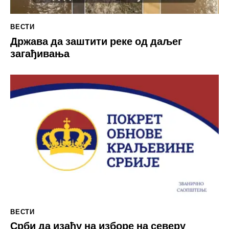
ВЕСТИ
Држава да заштити реке од даљег
загађивања
ВЕСТИ
Срби да изађу на изборе на северу