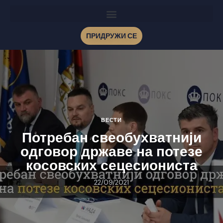
ПРИДРУЖИ СЕ
ВЕСТИ
Потребан свеобухватнији
одговор државе на потезе
косовских сецесиониста
22/09/2021