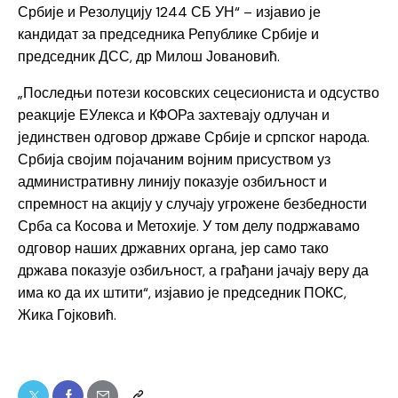
Србије и Резолуцију 1244 СБ УН“ – изјавио је
кандидат за председника Републике Србије и
председник ДСС, др Милош Јовановић.
„Последњи потези косовских сецесиониста и одсуство
реакције ЕУлекса и КФОРа захтевају одлучан и
јединствен одговор државе Србије и српског народа.
Србија својим појачаним војним присуством уз
административну линију показује озбиљност и
спремност на акцију у случају угрожене безбедности
Срба са Косова и Метохије. У том делу подржавамо
одговор наших државних органа, јер само тако
држава показује озбиљност, а грађани јачају веру да
има ко да их штити“, изјавио је председник ПОКС,
Жика Гојковић.