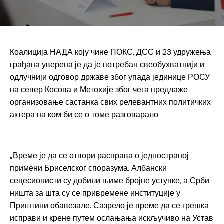
Коалиција НАДА коју чине ПОКС, ДСС и 23 удружења
грађана уверена је да је потребан свеобухватнији и
одлучнији одговор државе због упада јединице РОСУ
на север Косова и Метохије због чега предлаже
организовање састанка свих релевантних политичких
актера на ком би се о томе разговарало.
„Време је да се отвори расправа о једностраној
примени Бриселског споразума. Албански
сецесионисти су добили њиме бројне уступке, а Срби
ништа за шта су се привремене институције у
Приштини обавезале. Сазрело је време да се грешка
исправи и крене путем ослањања искључиво на Устав