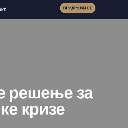
ПРИДРУЖИ СЕ
акт
е решење за
ке кризе