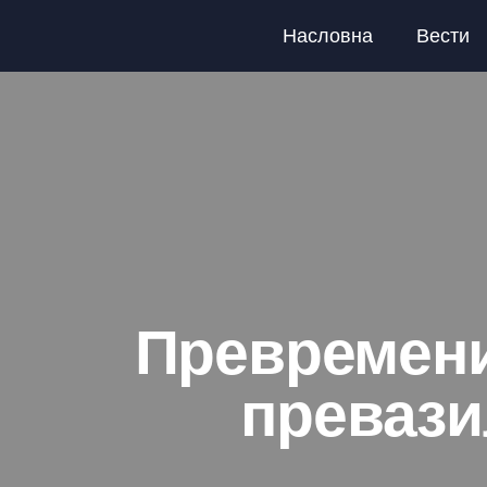
Насловна
Вести
Превремени
превази