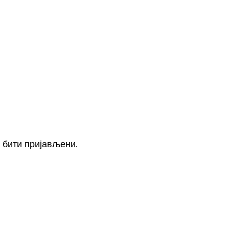
е
бити пријављени
.