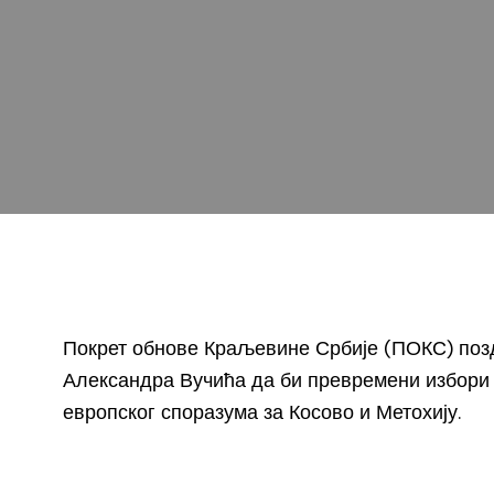
Покрет обнове Краљевине Србије (ПОКС) поз
Александра Вучића да би превремени избори 
европског споразума за Косово и Метохију.