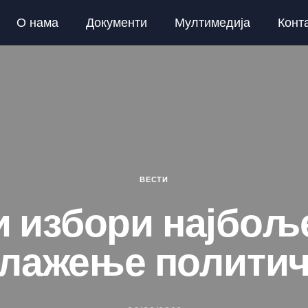
О нама
Документи
Мултимедија
Конт
ВЕСТИ
 избори најбољ
лажење политич