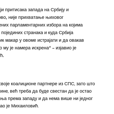
ји притисака запада на Србију и
во, није прихватање њиховог
них парламентарних избора на којима
 појединих странака и куда Србија
ик макар у овоме истрајати и да овакав
о му је намера искрена“ – изјавио је
ћ.
своје коалиционе партнере из СПС, зато што
не, већ треба да буде свестан да је остао
ања према западу и да нема више ни једног
дао је Михаиловић.