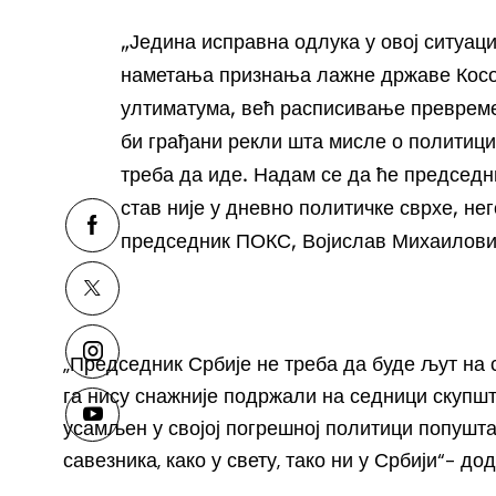
„Једина исправна одлука у овој ситуаци
наметања признања лажне државе Косо
ултиматума, већ расписивање превреме
би грађани рекли шта мисле о политици
треба да иде. Надам се да ће председн
став није у дневно политичке сврхе, нег
председник ПОКС, Војислав Михаилови
„Председник Србије не треба да буде љут на 
га нису снажније подржали на седници скупшти
усамљен у својој погрешној политици попушт
савезника, како у свету, тако ни у Србији“- до