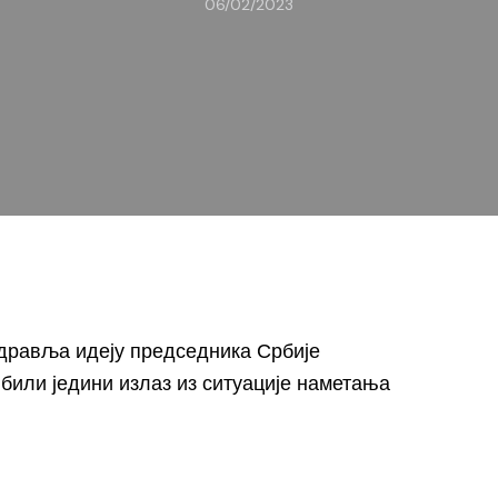
06/02/2023
дравља идеју председника Србије
били једини излаз из ситуације наметања