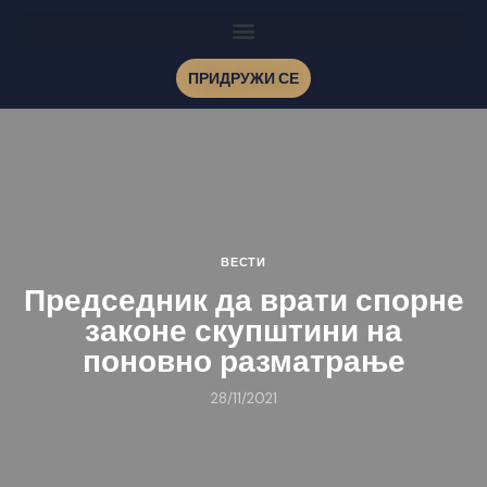
ПРИДРУЖИ СЕ
ВЕСТИ
Председник да врати спорне
законе скупштини на
поновно разматрање
28/11/2021