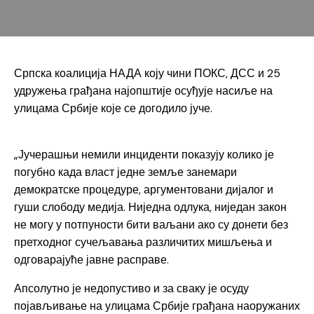
Српска коалиција НАДА коју чини ПОКС, ДСС и 25
удружења грађана најопштије осуђује насиље на
улицама Србије које се догодило јуче.
„Јучерашњи немили инциденти показују колико је
погубно када власт једне земље занемари
демократске процедуре, аргументовани дијалог и
гуши слободу медија. Ниједна одлука, ниједан закон
не могу у потпуности бити ваљани ако су донети без
претходног сучељавања различитих мишљења и
одговарајуће јавне расправе.
Апсолутно је недопустиво и за сваку је осуду
појављивање на улицама Србије грађана наоружаних