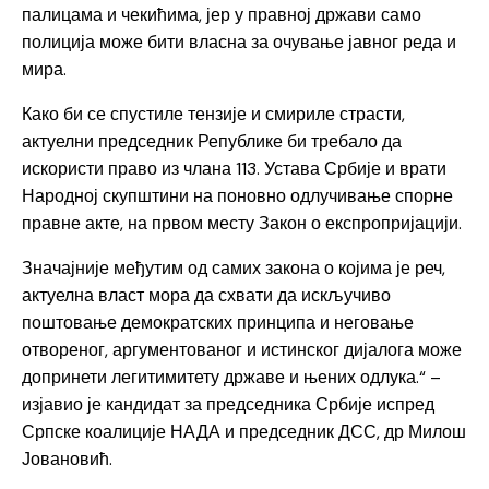
палицама и чекићима, јер у правној држави само
полиција може бити власна за очување јавног реда и
мира.
Како би се спустиле тензије и смириле страсти,
актуелни председник Републике би требало да
искористи право из члана 113. Устава Србије и врати
Народној скупштини на поновно одлучивање спорне
правне акте, на првом месту Закон о експропријацији.
Значајније међутим од самих закона о којима је реч,
актуелна власт мора да схвати да искључиво
поштовање демократских принципа и неговање
отвореног, аргументованог и истинског дијалога може
допринети легитимитету државе и њених одлука.“ –
изјавио је кандидат за председника Србије испред
Српске коалиције НАДА и председник ДСС, др Милош
Јовановић.