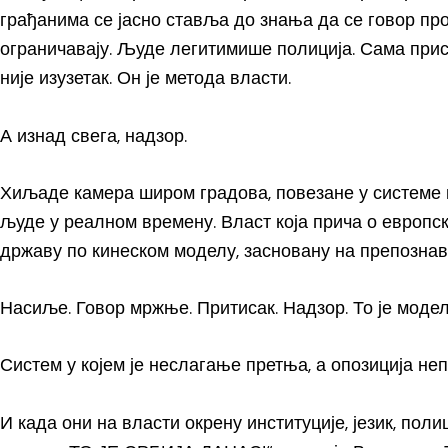
грађанима се јасно ставља до знања да се говор п
ограничавају. Људе легитимише полиција. Сама прис
није изузетак. Он је метода власти.
А изнад свега, надзор.
Хиљаде камера широм градова, повезане у системе к
људе у реалном времену. Власт која прича о европс
државу по кинеском моделу, засновану на препозна
Насиље. Говор мржње. Притисак. Надзор. То је моде
Систем у којем је неслагање претња, а опозиција не
И када они на власти окрену институције, језик, поли