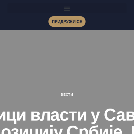
ПРИДРУЖИ СЕ
ВЕСТИ
ци власти у Са
озицију Србије