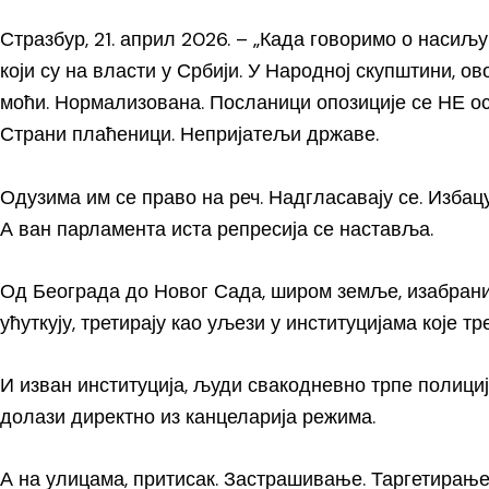
Стразбур, 21. април 2026. – „Када говоримо о насиљ
који су на власти у Србији. У Народној скупштини, о
моћи. Нормализована. Посланици опозиције се НЕ осп
Страни плаћеници. Непријатељи државе.
Одузима им се право на реч. Надгласавају се. Избацују
А ван парламента иста репресија се наставља.
Од Београда до Новог Сада, широм земље, изабрани
ућуткују, третирају као уљези у институцијама које т
И изван институција, људи свакодневно трпе полициј
долази директно из канцеларија режима.
А на улицама, притисак. Застрашивање. Таргетирање