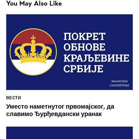
You May Also Like
ВЕСТИ
Уместо наметнутог првомајског, да
славимо Ђурђевдански уранак