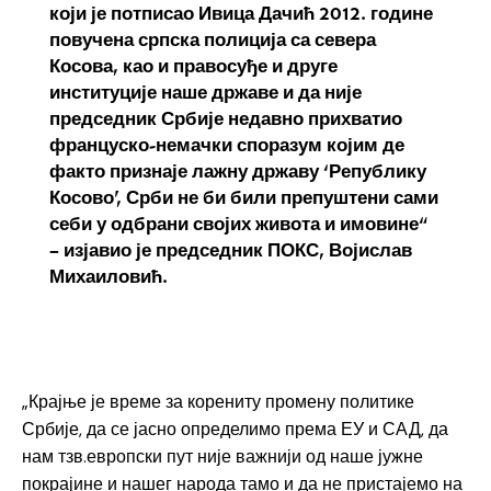
који је потписао Ивица Дачић 2012. године
повучена српска полиција са севера
Косова, као и правосуђе и друге
институције наше државе и да није
председник Србије недавно прихватио
француско-немачки споразум којим де
факто признаје лажну државу ‘Републику
Косово’, Срби не би били препуштени сами
себи у одбрани својих живота и имовине“
– изјавио је председник ПОКС, Војислав
Михаиловић.
„Крајње је време за корениту промену политике
Србије, да се јасно определимо према ЕУ и САД, да
нам тзв.европски пут није важнији од наше јужне
покрајине и нашег народа тамо и да не пристајемо на