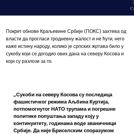
Покрет обнове Краљевине Србије (ПОКС) захтева од
власти да прогласи тродневну жалост и не ћути, него
каже истину народу, колико је српских жртава било у
сукобу који се догодио ових дана на северу Косова и
који су разлози за то.
„Сукоби на северу Косова су последица
фашистичког режима Аљбина Куртија,
потпомогнутог НАТО трупама и погрешне
политике попуштања западу коју у
континуитету, годинама воде званичници
Србије. Да није Бриселским споразумом