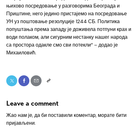
њихово посредовање у разговорима Београда и
Приштине, него једино пристајемо на посредовање
УН уз поштовање резолуције 1244 СБ. Политика
попуштања према западу је доживела потпуни крах и
води полаком, али сигурним нестанку нашег народа
са простора одакле смо сви потекли“ – додао је
Михаиловић.
Leave a comment
Жао нам је, да би поставили коментар, морате
бити
пријављени
.