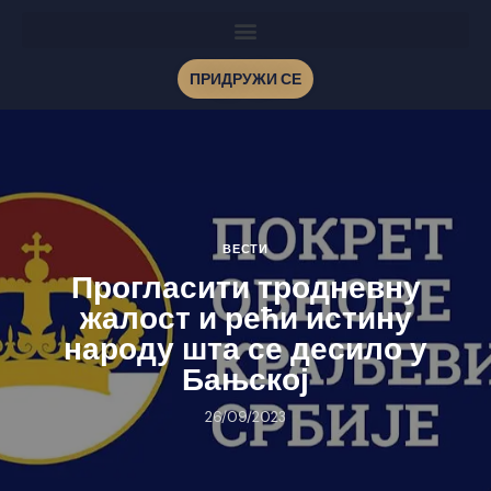
ПРИДРУЖИ СЕ
ВЕСТИ
Прогласити тродневну
жалост и рећи истину
народу шта се десило у
Бањској
26/09/2023