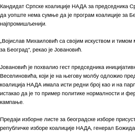
Кандидат Српске коалиције НАДА за председника Ср
да уопште нема сумње да је програм коалиције за Б
најпромишљенији.
„Војислав Михаиловић са својим искуством и тимом
за Београд“, рекао је Јовановић.
Јовановић је похвалио гест председника иницијати
Веселиновића, који је на његову молбу одложио пред
коалиција НАДА имала исти редни број као и на парл
истакао да је то пример политике нормалности и ферп
кампање.
Предаји изборне листе за београдске изборе присуст
републичке изборе коалиције НАДА, генерал Божида