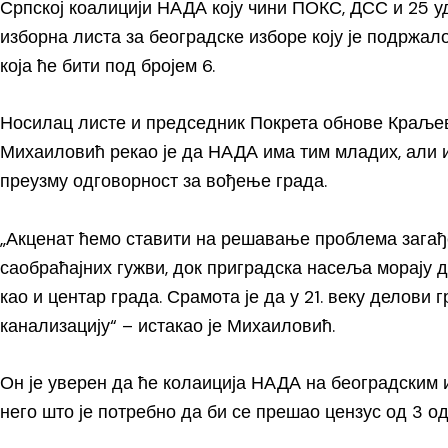
Српској коалицији НАДА коју чини ПОКС, ДСС и 25 
изборна листа за београдске изборе коју је подржал
која ће бити под бројем 6.
Носилац листе и председник Покрета обнове Краље
Михаиловић рекао је да НАДА има тим младих, али и
преузму одговорност за вођење града.
„Акценат ћемо ставити на решавање проблема загађ
саобраћајних гужви, док приградска насеља морају 
као и центар града. Срамота је да у 21. веку делови г
канализацију“ – истакао је Михаиловић.
Он је уверен да ће колаиција НАДА на београдским 
него што је потребно да би се прешао цензус од 3 од