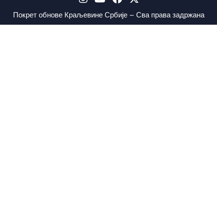
Покрет обнове Краљевине Србије – Сва права задржана